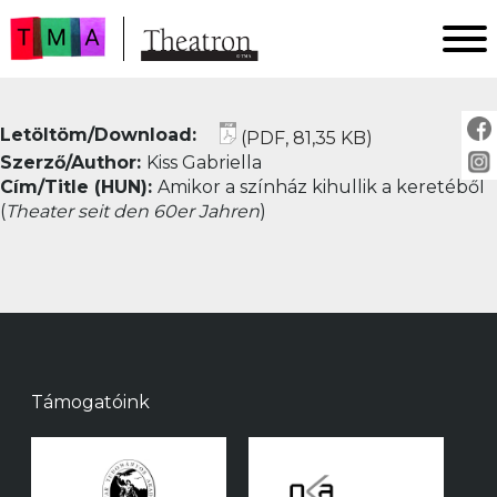
FŐOLDAL
Letöltöm/Download:
(PDF, 81,35 KB)
AKTUÁLIS
Szerző/Author:
Kiss Gabriella
ARCHÍVUM
Cím/Title (HUN):
Amikor a színház kihullik a keretéből
IMPRESSZUM
(
Theater seit den 60er Jahren
)
SZERZŐINKNEK
FOR AUTHORS
PEER REVIEW
Támogatóink