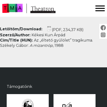
FŐOLDAL
Letöltöm/Download:
(PDF, 234,37 KB)
AKTUÁLIS
Szerző/Author:
Kékesi Kun Árpád
ARCHÍVUM
Cím/Title (HUN):
Az „éltető gyűlölet” tragikuma.
IMPRESSZUM
Székely Gábor:
A mizantróp
, 1988
SZERZŐINKNEK
FOR AUTHORS
PEER REVIEW
Támogatóink