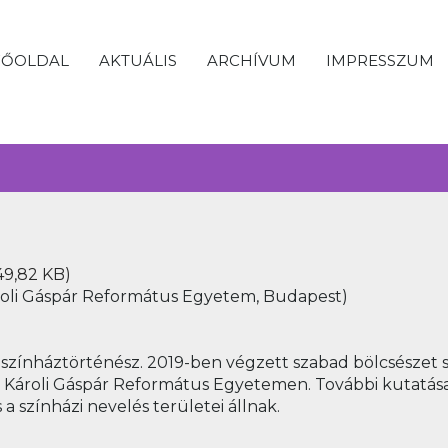
FŐOLDAL
AKTUÁLIS
ARCHÍVUM
IMPRESSZUM
49,82 KB)
roli Gáspár Református Egyetem, Budapest)
 színháztörténész. 2019-ben végzett szabad bölcsészet 
Károli Gáspár Református Egyetemen. További kutatása
 színházi nevelés területei állnak.