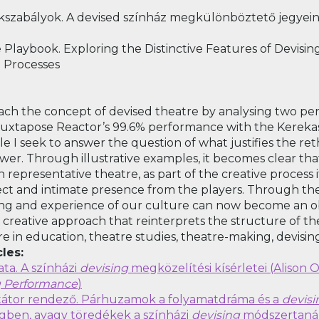
ékszabályok. A devised színház megkülönböztető jegyei
Playbook. Exploring the Distinctive Features of Devisi
 Processes
proach the concept of devised theatre by analysing two p
ill juxtapose Reactor’s 99.6% performance with the Kereka
 I seek to answer the question of what justifies the reth
ewer. Through illustrative examples, it becomes clear th
 representative theatre, as part of the creative process i
ect and intimate presence from the players. Through the
g and experience of our culture can now become an obj
creative approach that reinterprets the structure of th
re in education, theatre studies, theatre-making, devisin
les:
ta. A színházi
devising
megközelítési kísérletei (Alison
g Performance
)
litátor rendező. Párhuzamok a folyamatdráma és a
devisi
gben, avagy töredékek a színházi
devising
módszertanár