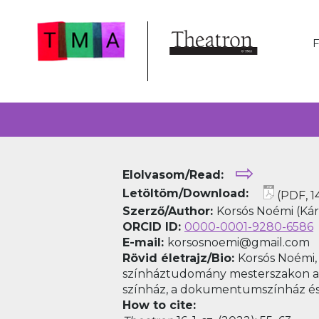
⇨
Elolvasom/Read:
Letöltöm/Download:
(PDF, 1
Szerző/Author:
Korsós Noémi (Ká
ORCID ID:
0000-0001-9280-6586
E-mail:
korsosnoemi@gmail.com
Rövid életrajz/Bio:
Korsós Noémi,
színháztudomány mesterszakon a 
színház, a dokumentumszínház és a
How to cite: