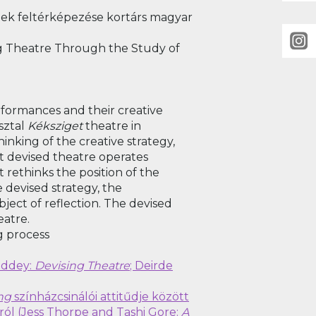
nek feltérképezése kortárs magyar
ng Theatre Through the Study of
erformances and their creative
sztal
Kéksziget
theatre in
inking of the creative strategy,
at devised theatre operates
t rethinks the position of the
 devised strategy, the
ect of reflection. The devised
eatre.
g process
 Oddey:
Devising Theatre
; Deirde
ng
színházcsinálói attitűdje között
ól (Jess Thorpe and Tashi Gore:
A