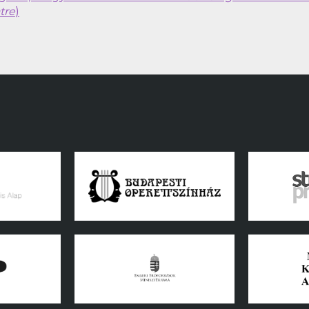
tre
)