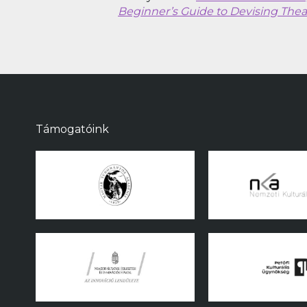
Beginner’s Guide to Devising Thea
Támogatóink