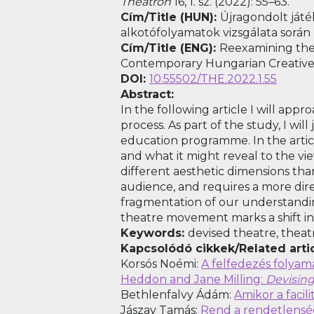
Theatron
16, 1. sz. (2022): 55–63.
Cím/Title (HUN):
Újragondolt ját
alkotófolyamatok vizsgálata során
Cím/Title (ENG):
Reexamining the 
Contemporary Hungarian Creative
DOI:
10.55502/THE.2022.1.55
Abstract:
In the following article I will ap
process. As part of the study, I w
education programme. In the article
and what it might reveal to the vi
different aesthetic dimensions than
audience, and requires a more dir
fragmentation of our understandin
theatre movement marks a shift in 
Keywords:
devised theatre, theat
Kapcsolódó cikkek/Related artic
Korsós Noémi:
A felfedezés folyama
Heddon and Jane Milling:
Devisin
Bethlenfalvy Ádám:
Amikor a faci
Jászay Tamás:
Rend a rendetlensé