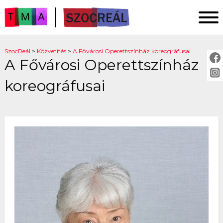
FŐOLDAL
SzocReál
>
Közvetítés
>
A Fővárosi Operettszínház koreográfusai
A Fővárosi Operettszínház
KUTATÁS
KÖZZÉTÉTEL
koreográfusai
KÖZVETÍTÉS