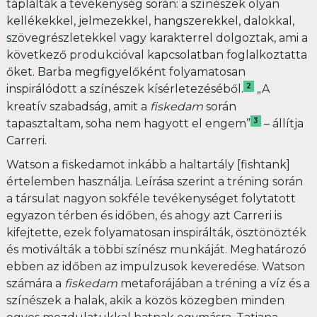
táplálták a tevékenység során: a színészek olyan
kellékekkel, jelmezekkel, hangszerekkel, dalokkal,
szövegrészletekkel vagy karakterrel dolgoztak, ami a
következő produkcióval kapcsolatban foglalkoztatta
őket. Barba megfigyelőként folyamatosan
2
inspirálódott a színészek kísérletezéséből.
„A
kreatív szabadság, amit a
fiskedam
során
3
tapasztaltam, soha nem hagyott el engem”
– állítja
Carreri.
Watson a fiskedamot inkább a haltartály [fishtank]
értelemben használja. Leírása szerint a tréning során
a társulat nagyon sokféle tevékenységet folytatott
egyazon térben és időben, és ahogy azt Carreri is
kifejtette, ezek folyamatosan inspirálták, ösztönözték
és motiválták a többi színész munkáját. Meghatározó
ebben az időben az impulzusok keveredése. Watson
számára a
fiskedam
metaforájában a tréning a víz és a
színészek a halak, akik a közös közegben minden