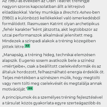
Az 1980-as években az Odin Teatret tréningje
nagyon szoros kapcsolatban állt a létrejövő
előadásokkal. Varley munkája a
Brecht’s Ashes-
ben
(1980) a különböző kellékekkel való ismerkedésből
formálódott. Rasmussen
Katrint olyan archetipikus
„fehér karakter”ként játszotta, akit legtöbbször az
utcai performanszok alkalmával jelenített meg.
Mindezek a színpadi alakok a tréning közegében
43
jöttek létre.
„Manapság, a tréning hideg, technikai elemzésen
alapszik. Eugenio sosem avatkozik bele a színész
»miértjeibe«, csak a beállított cselekvésformák és az
általuk hordozott, felhasználható energia érdeklik őt.
Teljes mértékben a színészen múlik, hogy megtölti
vagy nem tölti meg cselekvését és megtalálja annak
44
motivációját.”
A princípiumok és a személyes tréning fejlesztésével
a társulat közös gyakorlata egyre szerteágazóbb és