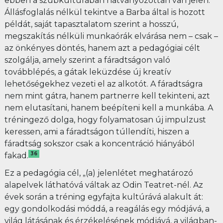
ebben a szubkultúrában hatványozottan van jelen.
Állásfoglalás nélkül tekintve a Barba által is hozott
példát, saját tapasztalatom szerint a hosszú,
megszakítás nélküli munkaórák elvárása nem – csak –
az önkényes döntés, hanem azt a pedagógiai célt
szolgálja, amely szerint a fáradtságon való
továbblépés, a gátak leküzdése új kreatív
lehetőségekhez vezeti el az alkotót. A fáradtságra
nem mint gátra, hanem partnerre kell tekinteni, azt
nem elutasítani, hanem beépíteni kell a munkába. A
tréningező dolga, hogy folyamatosan új impulzust
keressen, ami a fáradtságon túllendíti, hiszen a
fáradtság sokszor csak a koncentráció hiányából
36
fakad.
Ez a pedagógia cél, „(a) jelenlétet meghatározó
alapelvek láthatóvá váltak az Odin Teatret-nél. Az
évek során a tréning egyfajta kultúrává alakult át:
egy gondolkodási móddá, a reagálás egy módjává, a
világ látásának és érzékelésének módjává, a világban-