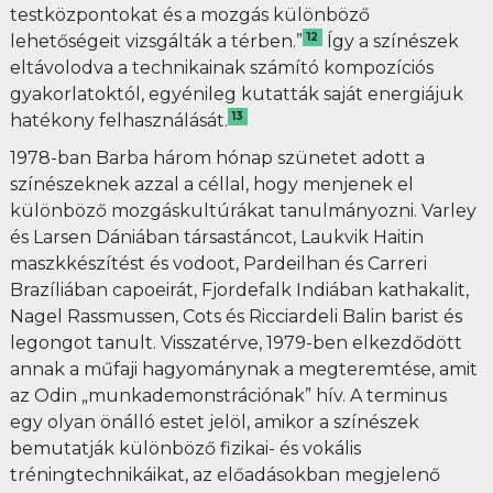
testközpontokat és a mozgás különböző
12
lehetőségeit vizsgálták a térben.”
Így a színészek
eltávolodva a technikainak számító kompozíciós
gyakorlatoktól, egyénileg kutatták saját energiájuk
13
hatékony felhasználását.
1978-ban Barba három hónap szünetet adott a
színészeknek azzal a céllal, hogy menjenek el
különböző mozgáskultúrákat tanulmányozni. Varley
és Larsen Dániában társastáncot, Laukvik Haitin
maszkkészítést és vodoot, Pardeilhan és Carreri
Brazíliában capoeirát, Fjordefalk Indiában kathakalit,
Nagel Rassmussen, Cots és Ricciardeli Balin barist és
legongot tanult. Visszatérve, 1979-ben elkezdődött
annak a műfaji hagyománynak a megteremtése, amit
az Odin „munkademonstrációnak” hív. A terminus
egy olyan önálló estet jelöl, amikor a színészek
bemutatják különböző fizikai- és vokális
tréningtechnikáikat, az előadásokban megjelenő