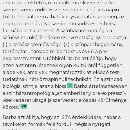
energiabefektetés, maximális munkavégzés elve
szerint szerveződik. Ezzel szemben a hétköznapin
túli technikát nem a hatékonyság határozza meg, az
energiapazarlás elve szerint működik és technikái
formába öntik a testet. A színházantropológia a
színész munkáját három szervezettségi szintre osztja:
(1) a színész személyisége, (2) a színpadi hagyomány,
történelmi-, társadalmi kontextus és (3) a pre-
expressszív szint. Utóbbiról Barba azt állítja, hogy
ezen a szinten léteznek olyan kultúrától független
alapelvek, amelyek meghatározzák az előadó test-
tudatának hétköznapin túli technikáit. Ez a színpad
19
biológiai szintje, azaz a biosa.
Barba értelmezésében
a színházantropológia „az emberi lény pre-expresszív
viselkedését vizsgálja szervezett előadás körülményei
20
között.”
Barba azt állítja, hogy az ISTA érdeklődése, habár a
távolkeleti formák felé fordul, mégis a nyugati