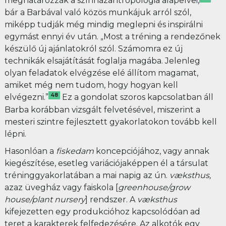
meghatározzák a színházantropológia alapelvei,
bár a Barbával való közös munkájuk arról szól,
miképp tudják még mindig meglepni és inspirálni
egymást ennyi év után. „Most a tréning a rendezőnek
készülő új ajánlatokról szól. Számomra ez új
technikák elsajátítását foglalja magába. Jelenleg
olyan feladatok elvégzése elé állítom magamat,
amiket még nem tudom, hogy hogyan kell
48
elvégezni.”
Ez a gondolat szoros kapcsolatban áll
Barba korábban vizsgált felvetésével, miszerint a
mesteri szintre fejlesztett gyakorlatokon tovább kell
lépni.
Hasonlóan a
fiskedam
koncepciójához, vagy annak
kiegészítése, esetleg variációjaképpen él a társulat
tréninggyakorlatában a mai napig az ún.
væksthus,
azaz üvegház vagy faiskola [
greenhouse/grow
house/plant nursery
] rendszer. A
væksthus
kifejezetten egy produkcióhoz kapcsolódóan ad
teret a karakterek felfedezésére. Az alkotók egy