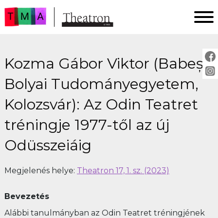
FŐOLDAL
Kozma Gábor Viktor (Babeș–
AKTUÁLIS
ARCHÍVUM
Bolyai Tudományegyetem,
IMPRESSZUM
Kolozsvár): Az Odin Teatret
SZERZŐINKNEK
tréningje 1977-től az új
FOR AUTHORS
PEER REVIEW
Odüsszeiáig
Megjelenés helye:
Theatron 17, 1. sz. (2023)
Bevezetés
Alábbi tanulmányban az Odin Teatret tréningjének