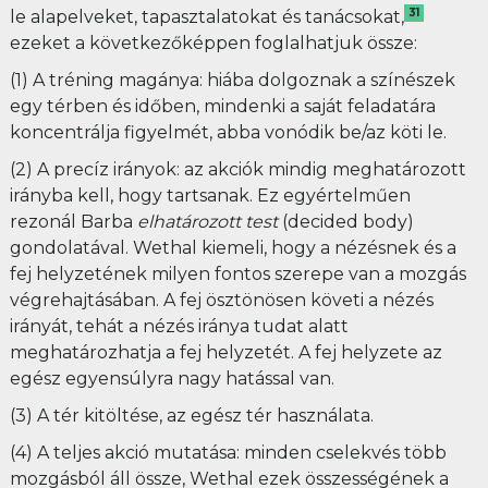
31
le alapelveket, tapasztalatokat és tanácsokat,
ezeket a következőképpen foglalhatjuk össze:
(1) A tréning magánya: hiába dolgoznak a színészek
egy térben és időben, mindenki a saját feladatára
koncentrálja figyelmét, abba vonódik be/az köti le.
(2) A precíz irányok: az akciók mindig meghatározott
irányba kell, hogy tartsanak. Ez egyértelműen
rezonál Barba
elhatározott test
(decided body)
gondolatával. Wethal kiemeli, hogy a nézésnek és a
fej helyzetének milyen fontos szerepe van a mozgás
végrehajtásában. A fej ösztönösen követi a nézés
irányát, tehát a nézés iránya tudat alatt
meghatározhatja a fej helyzetét. A fej helyzete az
egész egyensúlyra nagy hatással van.
(3) A tér kitöltése, az egész tér használata.
(4) A teljes akció mutatása: minden cselekvés több
mozgásból áll össze, Wethal ezek összességének a