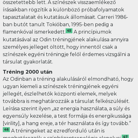
összetettebb lett. A színészek visszaemlékező
írásaikban rögzítik a különböző próbafolyamatok
tapasztalatait és kutatásuk állomásait. Carreri 1986-
ban butót tanult Tokióban, 1995-ben pedig a
45
flamenkóval ismerkedett.
A princípiumok
kutatásával az Odin tréningjének alakulása annyira
személyes jelleget öltött, hogy innentől csak a
színészek egyéni tréningje felől érdemes vizsgálni a
társulat gyakorlatát.
Tréning 2000 után
Az Odinban a tréning alakulásáról elmondható, hogy
ugyan kiemeli a színészek tréningjének egyéni
jellegét, észlelhetők központi elemek, melyek
továbbra is meghatározzák a társulat felkészülését.
Leírása szerint ilyen „az energia használata, a súly és
egyensúly kezelése, a test formája és energikussága
[virility], a hang ereje, a tér használata és így tovább.”
46
A tréningeket az ezredforduló után is
47