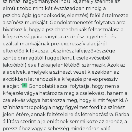
színházi hagyományból indul ki, amely szerinte az
elmúlt több mint két évszázadban mindig a
pszichológia (gondolkodás, elemzés) felől értelmezte
a színész munkáját. Gondolatmenetét folytatva arra
hivatkozik, hogy a pszichotechnikák felhasználása a
kifejezés vágyára irányítja a színész figyelmét, és
ezáltal munkájának pre-expresszív alapjáról
elterelődik fókusza. „A színész kifejezőkészsége
szinte önmagától függetlenül, cselekvéseiből
(akcióiból) és a fizikai jelenlétéből származik. Azok az
alapelvek, amelyek a színészt vezetik ezekben az
akciókban létrehozzák a kifejezés pre-expresszív
21
alapjait.”
Gondolatát azzal folytatja, hogy nem a
kifejezés vágya határozza meg a cselekvést, hanem a
cselekvés vágya határozza meg, hogy ki mit fejez ki. A
színházantropológia nagy figyelmet fordít a színész
jelenlétére, annak feltételeire és létrehozására. Barba
állítása szerint a jelenlétnek semmi köze az erőhöz, a
presszióhoz vagy a sebesség mindenáron való