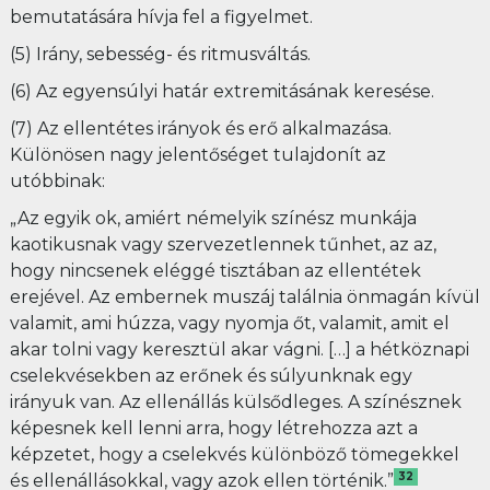
bemutatására hívja fel a figyelmet.
(5) Irány, sebesség- és ritmusváltás.
(6) Az egyensúlyi határ extremitásának keresése.
(7) Az ellentétes irányok és erő alkalmazása.
Különösen nagy jelentőséget tulajdonít az
utóbbinak:
„Az egyik ok, amiért némelyik színész munkája
kaotikusnak vagy szervezetlennek tűnhet, az az,
hogy nincsenek eléggé tisztában az ellentétek
erejével. Az embernek muszáj találnia önmagán kívül
valamit, ami húzza, vagy nyomja őt, valamit, amit el
akar tolni vagy keresztül akar vágni. […] a hétköznapi
cselekvésekben az erőnek és súlyunknak egy
irányuk van. Az ellenállás külsődleges. A színésznek
képesnek kell lenni arra, hogy létrehozza azt a
képzetet, hogy a cselekvés különböző tömegekkel
32
és ellenállásokkal, vagy azok ellen történik.”