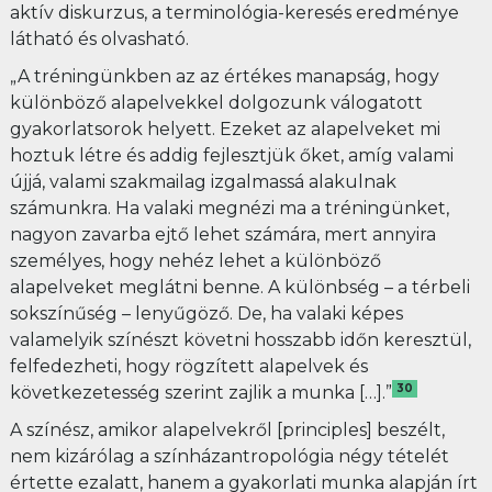
aktív diskurzus, a terminológia-keresés eredménye
látható és olvasható.
„A tréningünkben az az értékes manapság, hogy
különböző alapelvekkel dolgozunk válogatott
gyakorlatsorok helyett. Ezeket az alapelveket mi
hoztuk létre és addig fejlesztjük őket, amíg valami
újjá, valami szakmailag izgalmassá alakulnak
számunkra. Ha valaki megnézi ma a tréningünket,
nagyon zavarba ejtő lehet számára, mert annyira
személyes, hogy nehéz lehet a különböző
alapelveket meglátni benne. A különbség – a térbeli
sokszínűség – lenyűgöző. De, ha valaki képes
valamelyik színészt követni hosszabb időn keresztül,
felfedezheti, hogy rögzített alapelvek és
30
következetesség szerint zajlik a munka […].”
A színész, amikor alapelvekről [principles] beszélt,
nem kizárólag a színházantropológia négy tételét
értette ezalatt, hanem a gyakorlati munka alapján írt