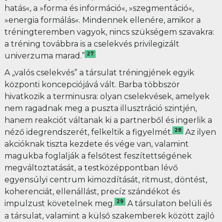
hatás«, a »forma és információ«, »szegmentáció«,
»energia formálás«. Mindennek ellenére, amikor a
tréningteremben vagyok, nincs szükségem szavakra:
a tréning továbbra is a cselekvés privilegizált
27
univerzuma marad.”
A „valós cselekvés” a társulat tréningjének egyik
központi koncepciójává vált. Barba többször
hivatkozik a terminusra: olyan cselekvések, amelyek
nem ragadnak meg a puszta illusztráció szintjén,
hanem reakciót váltanak ki a partnerből és ingerlik a
28
néző idegrendszerét, felkeltik a figyelmét.
Az ilyen
akcióknak tiszta kezdete és vége van, valamint
magukba foglalják a felsőtest feszítettségének
megváltoztatását, a testközéppontban lévő
egyensúlyi centrum kimozdítását, ritmust, döntést,
koherenciát, ellenállást, precíz szándékot és
29
impulzust követelnek meg.
A társulaton belüli és
a társulat, valamint a külső szakemberek között zajló