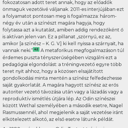
fokozatosan adott teret annak, hogy az előadók
önmaguk vezetőivé váljanak. 2011-es interjújában ezt
a folyamatot pontosan meg is fogalmazza: három-
négy év után a színészt magára hagyja, hogy
folytassa azt a kutatást, amiben addig rendezőként ő
is aktívan jelen van. Ez a pillanat „szörnyű, ez az,
amikor [a színész – K. G. V.] ki kell nyissa a szárnyait, ha
42
vannak neki.”
A metaforikus megfogalmazáson túl
érdemes puszta tényszerűségében vizsgálni ezt a
pedagógiai elgondolást: a tréningvezető egyre több
teret nyit ahhoz, hogy a közösen elsajátított
gondolkodási minta mentén a színész felfedezhesse
saját gyakorlatát. A magára hagyott színész az erős
autoriter vezető távozása után vagy a lázadás vagy a
reproduktív ismétlés útjára lép. Az Odin színészei
között Wethal személyében a második esetre, Nagel
Rasmussennél, ahol megjelenik a saját vezetése iránt
elkötelezett alkotó, az első esetre látunk példát.