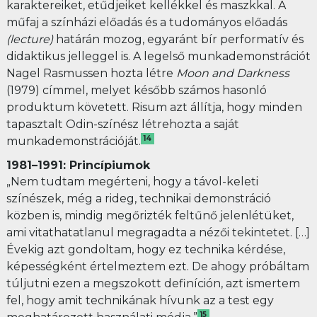
karaktereiket, etűdjeiket kellékkel és maszkkal. A
műfaj a színházi előadás és a tudományos előadás
(lecture)
határán mozog, egyaránt bír performatív és
didaktikus jelleggel is. A legelső munkademonstrációt
Nagel Rasmussen hozta létre
Moon and Darkness
(1979) címmel, melyet később számos hasonló
produktum követett. Risum azt állítja, hogy minden
tapasztalt Odin-színész létrehozta a saját
14
munkademonstrációját.
1981–1991: Princípiumok
„Nem tudtam megérteni, hogy a távol-keleti
színészek, még a rideg, technikai demonstráció
közben is, mindig megőrizték feltűnő jelenlétüket,
ami vitathatatlanul megragadta a nézői tekintetet. […]
Évekig azt gondoltam, hogy ez technika kérdése,
képességként értelmeztem ezt. De ahogy próbáltam
túljutni ezen a megszokott definíción, azt ismertem
fel, hogy amit technikának hívunk az a test egy
15