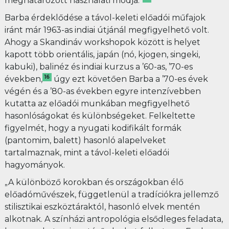
meghatározott használati módja.”
Barba érdeklődése a távol-keleti előadói műfajok
iránt már 1963-as indiai útjánál megfigyelhető volt.
Ahogy a Skandináv workshopok között is helyet
kapott több orientális, japán (nó, kjogen, singeki,
kabuki), balinéz és indiai kurzus a ’60-as, ’70-es
16
években,
úgy ezt követően Barba a ’70-es évek
végén és a ’80-as években egyre intenzívebben
kutatta az előadói munkában megfigyelhető
hasonlóságokat és különbségeket. Felkeltette
figyelmét, hogy a nyugati kodifikált formák
(pantomim, balett) hasonló alapelveket
tartalmaznak, mint a távol-keleti előadói
hagyományok.
„A különböző korokban és országokban élő
előadóművészek, függetlenül a tradíciókra jellemző
stilisztikai eszköztáraktól, hasonló elvek mentén
alkotnak. A színházi antropológia elsődleges feladata,