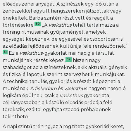
előadás zenei anyagát. A színészek egy idő után a
zenészekkel együtt hangszereken játszottak vagy
énekeltek. Barba szintén részt vett és reagált a
50
történésekre.
„A
væksthus
tehát tartalmazza a
tréning ritmusainak gyűjteményét, amelyek
egységet képeznek, de egyesével és csoportosan is
az előadás fejlődésének kultúrája felé rendeződnek.”
51
Ez a
væksthus
-gyakorlat mai napig a társulat
52
munkájának részét képezi,
hiszen nagy
szabadságot ad a színészeknek, akik aktuális igényeik
és fizikai állapotuk szerint szervezhetik munkájukat.
A technikai tanulás, gyakorlás is részét képezheti a
munkának. A
fiskedam
és
væksthus
nagyon hasonló
logikára épülnek, csak a
væksthus
gyakorlata
célirányosabban a készülő előadás próbája felé
törekszik, ezáltal egyfajta szabad próbaidőnek
tekinthető.
A napi szintű tréning, az a rögzített gyakorlási keret,