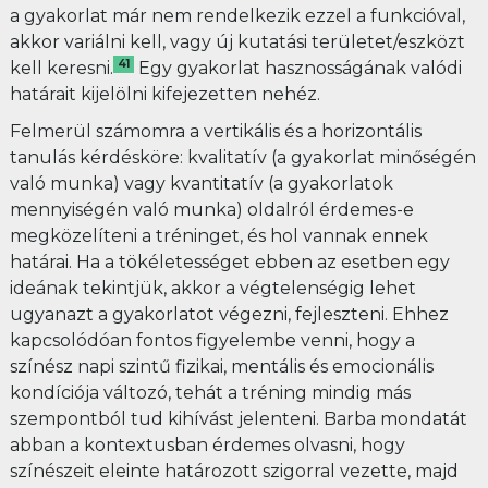
a gyakorlat már nem rendelkezik ezzel a funkcióval,
akkor variálni kell, vagy új kutatási területet/eszközt
41
kell keresni.
Egy gyakorlat hasznosságának valódi
határait kijelölni kifejezetten nehéz.
Felmerül számomra a vertikális és a horizontális
tanulás kérdésköre: kvalitatív (a gyakorlat minőségén
való munka) vagy kvantitatív (a gyakorlatok
mennyiségén való munka) oldalról érdemes-e
megközelíteni a tréninget, és hol vannak ennek
határai. Ha a tökéletességet ebben az esetben egy
ideának tekintjük, akkor a végtelenségig lehet
ugyanazt a gyakorlatot végezni, fejleszteni. Ehhez
kapcsolódóan fontos figyelembe venni, hogy a
színész napi szintű fizikai, mentális és emocionális
kondíciója változó, tehát a tréning mindig más
szempontból tud kihívást jelenteni. Barba mondatát
abban a kontextusban érdemes olvasni, hogy
színészeit eleinte határozott szigorral vezette, majd