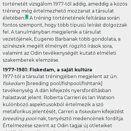
történetét vizsgálom 1977-től addig, ameddig a közös
tréning még értelmezhető mozzanat a társulat
1
életében.
A tréning történetének feltárása során
fontos szempont, hogy több típusú leírást dolgozzak
fel. A tanulmányban megjelenik a társulat
vezetőjének, Eugenio Barbanak több gondolata, a
színészek megélt élményét rögzítő írások sora,
valamint az Odin tevékenységét kutató elméleti
szakemberek elemzése.
1977–1981: Fiskedam, a saját kultúra
1977-től a társulat tréningjében megjelent az ún.
fiskedam
[breeding pool/fishpool/fishtank]
tevékenység. A dán kifejezés nyersfordításban
halastavat jelent. Roberta Carrieri és Ian Watson
különböző aspektusokból értelmezik a szó
metaforikus jelentését, Carreri a
fiskedam
kifejezést
breeding pool
-nak, tenyésztő medencének fordítja.
Értelmezése szerint az Odin tagjai új ötleteiket