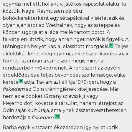
egymás mellett, hol aktív, játékos kapcsolat alakul ki
köztük. Nagel Rasmussen például
bohóckarakterként egy sétapálcával kísérletezik és
olyan ajánlatot ad Wethalnak, hogy az szteppelés
közben ugorja át a lába mellé tartott botot. A
felvételen látszik, hogy a tréninget nézők is figyelik. A
8
tréningben helyet kap a lelassított mozgás is.
Teljes
eklektikát lehet megfigyelni, ami először kaotikusnak
tűnhet, azonban a színészek mégis mintha
rendszerben működnének. A rendszert az egyéni
érdeklődés és a teljes bevonódás szellemisége, etikai
9
kerete
adja. Taviani azt állítja 1979-ben, hogy a
fiskedam
az Odin tréningjének kiteljesedése. Már
nem az elődöket (Sztanyiszlavszkijt vagy
Mejerholdot) követte a társulat, hanem létrejött az
Odin saját kultúrája, amelynek összetéveszthetetlen
10
hordozója a
fiskedam
.
Barba egyik visszaemlékezésében így nyilatkozik