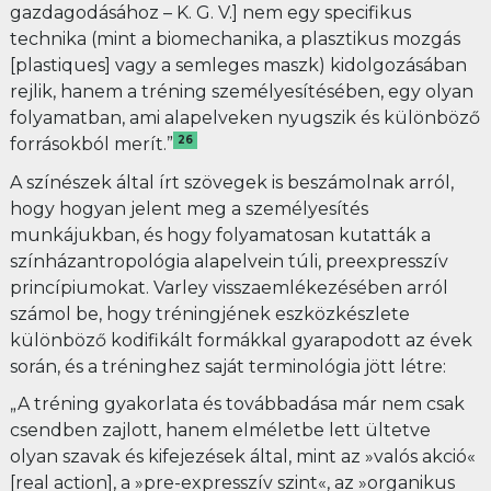
gazdagodásához – K. G. V.] nem egy specifikus
technika (mint a biomechanika, a plasztikus mozgás
[plastiques] vagy a semleges maszk) kidolgozásában
rejlik, hanem a tréning személyesítésében, egy olyan
folyamatban, ami alapelveken nyugszik és különböző
26
forrásokból merít.”
A színészek által írt szövegek is beszámolnak arról,
hogy hogyan jelent meg a személyesítés
munkájukban, és hogy folyamatosan kutatták a
színházantropológia alapelvein túli, preexpresszív
princípiumokat. Varley visszaemlékezésében arról
számol be, hogy tréningjének eszközkészlete
különböző kodifikált formákkal gyarapodott az évek
során, és a tréninghez saját terminológia jött létre:
„A tréning gyakorlata és továbbadása már nem csak
csendben zajlott, hanem elméletbe lett ültetve
olyan szavak és kifejezések által, mint az »valós akció«
[real action], a »pre-expresszív szint«, az »organikus