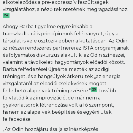
elköteleződés a pre-expresszív feszültségek
vizsgálatához, a néző tekintetének megragadásához.
24
Ahogy Barba figyelme egyre inkább a
transzkulturális princípiumok felé irányult, úgy a
társulat is vele osztozik ebben a kutatásban. Az Odin
színészei rendszeres partnerei az ISTA programjainak
és folyamatos diskurzus alakult ki az Odin színészei,
valamint a távolkeleti hagyományok előadói között.
Barba felfedezései újraértelmezték az addigi
tréninget, és a hangsúlyok átkerültek „az energia
vizsgálatáról az előadói cselekvések mögött
25
fellelhető alapelvek tréningezésére.”
Tovább
folytatódik az improvizáció, de már nem a
gyakorlatsorok létrehozása volt a fő szempont,
hanem az alapelvek beépítése és egyéni utak
felfedezése.
„Az Odin hozzájárulása [a színészképzés