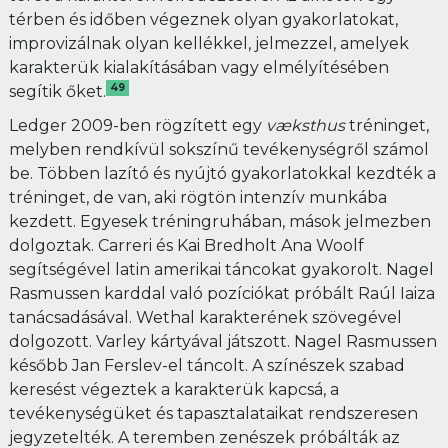
térben és időben végeznek olyan gyakorlatokat,
improvizálnak olyan kellékkel, jelmezzel, amelyek
karakterük kialakításában vagy elmélyítésében
49
segítik őket.
Ledger 2009-ben rögzített egy
væksthus
tréninget,
melyben rendkívül sokszínű tevékenységről számol
be. Többen lazító és nyújtó gyakorlatokkal kezdték a
tréninget, de van, aki rögtön intenzív munkába
kezdett. Egyesek tréningruhában, mások jelmezben
dolgoztak. Carreri és Kai Bredholt Ana Woolf
segítségével latin amerikai táncokat gyakorolt. Nagel
Rasmussen karddal való pozíciókat próbált Raúl Iaiza
tanácsadásával. Wethal karakterének szövegével
dolgozott. Varley kártyával játszott. Nagel Rasmussen
később Jan Ferslev-el táncolt. A színészek szabad
keresést végeztek a karakterük kapcsá, a
tevékenységüket és tapasztalataikat rendszeresen
jegyzetelték. A teremben zenészek próbálták az