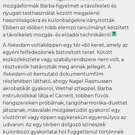
mozgásformák Barba figyelmét a távolkeleti és
nyugati testhasználat között megjelenő
hasonlóságokra és különbségekre irányították.
Ebben az időben több elemző tanulmányt készített
7
a távolkeleti mozgás- és előadói technikákról.
A
fiskedam
voltaképpen egy tér-idő keret, amely az
egyéni felfedezésnek biztosított teret. Kötött
eszközkészlete vagy szabályrendszere nem volt, a
résztvevők határozták meg annak jellegét. A
fiskedam
-ot bemutató dokumentumfilm
részletében látható, ahogy Nagel Rasmussen
akrobatikát gyakorol, Wethal szteppel, Barba
instrukciókkal látja el Carrerit, többen fúvós
hangszereken próbálnak, tangóharmonika-duettet
játszanak, másvalaki mozgásetűdöt gyakorol egy
vívótőrrel vagy éppen egykerekűn egyensúlyoz az
udvaron. Az egy térben dolgozó színészek
különböző gyakorlatai hol függetlenül történnek