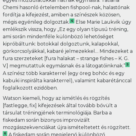
egyes mozdulatukkal hatnak egymásra. Tatiana
Chemi hasonló értelemben fishpool-nak, halastónak
fordítja a kifejezést, amiben a színészek közösen,
4
mégis egyénileg dolgoztak.
Else Marie Laukvik úgy
emlékszik vissza, hogy „Ez egy olyan típusú tréning,
ami során mindenféle különböző lehetőséget
kipróbáltunk: botokkal dolgoztunk, kalapokkal,
görkorcsolyákkal, kabaré jelmezekkel… Mindezeket a
fura szerzeteket [fura halakat – strange fishes – K. G.
5
V.] megmutattuk egymásnak és a látogatóinknak.”
A színész több karakterrel (egy öreg bohóc és egy
kabuki inspirálta karakterrel), valamint kabarétánccal
foglalkozott ezidőben.
Watson kiemeli, hogy az ismétlés és rögzítés
[fastlegge, fix] kifejezések által tovább bővült a
társulat tréningjének terminológiája. Barba a
fiskedam során bizonyos improvizált
mozgásszekvenciákat újra ismételtetett és rögzített.
6
A fiskedam során megjelenő különböző