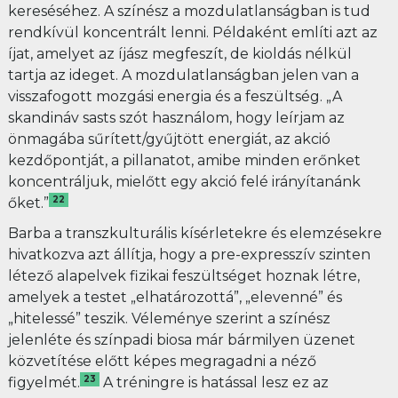
kereséséhez. A színész a mozdulatlanságban is tud
rendkívül koncentrált lenni. Példaként említi azt az
íjat, amelyet az íjász megfeszít, de kioldás nélkül
tartja az ideget. A mozdulatlanságban jelen van a
visszafogott mozgási energia és a feszültség. „A
skandináv sasts szót használom, hogy leírjam az
önmagába sűrített/gyűjtött energiát, az akció
kezdőpontját, a pillanatot, amibe minden erőnket
koncentráljuk, mielőtt egy akció felé irányítanánk
22
őket.”
Barba a transzkulturális kísérletekre és elemzésekre
hivatkozva azt állítja, hogy a pre-expresszív szinten
létező alapelvek fizikai feszültséget hoznak létre,
amelyek a testet „elhatározottá”, „elevenné” és
„hitelessé” teszik. Véleménye szerint a színész
jelenléte és színpadi biosa már bármilyen üzenet
közvetítése előtt képes megragadni a néző
23
figyelmét.
A tréningre is hatással lesz ez az