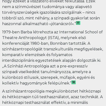
hogy ezeket a visszatérő elveket felkutassa. Ezek
nem a színművészet tudománya vagy alapvető
törvényszerűségek igazolására szolgálnak – nincs
többről szó, mint néhány, a színpadi gyakorlat során
17
haszonnal alkalmazható »jótanácsról«.”
1979-ben Barba létrehozta az International School of
Theatre Anthropologyt (ISTA), melynek első
konferenciáját 1980-ban, Bonnban tartották. A
színházantropológiát transzkulturális megfigyelések,
komparatív elemzések és folyamatos
interdiszciplináris egyeztetések alapján dolgozták ki.
„A Színházi Antropológia azt a pre-expresszív
színpadi viselkedést tanulmányozza, amelyre a
különböző stílusok, szerepek, műfajok, egyéni és
18
kollektív hagyományok felépülnek.”
A színházantropológia megkülönböztet hétköznapi
és hétköznapin túli testhasználatot, azaz technikát. A
hétköznapi testhasználat effektív, a minimális