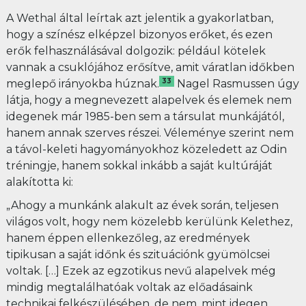
A Wethal által leírtak azt jelentik a gyakorlatban,
hogy a színész elképzel bizonyos erőket, és ezen
erők felhasználásával dolgozik: például kötelek
vannak a csuklójához erősítve, amit váratlan időkben
33
meglepő irányokba húznak.
Nagel Rasmussen úgy
látja, hogy a megnevezett alapelvek és elemek nem
idegenek már 1985-ben sem a társulat munkájától,
hanem annak szerves részei. Véleménye szerint nem
a távol-keleti hagyományokhoz közeledett az Odin
tréningje, hanem sokkal inkább a saját kultúráját
alakította ki:
„Ahogy a munkánk alakult az évek során, teljesen
világos volt, hogy nem közelebb kerülünk Kelethez,
hanem éppen ellenkezőleg, az eredmények
tipikusan a saját időnk és szituációnk gyümölcsei
voltak. […] Ezek az egzotikus nevű alapelvek még
mindig megtalálhatóak voltak az előadásaink
technikai felkészülésében, de nem, mint idegen