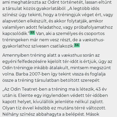
ami meghatározta az Odint történetét, lassan eltűnt
a társulat közös gyakorlatából. „A legtöbb idős
színész úgy tekinti, hogy a tréningjük véget ért, vagy
alapvetően elkészült, és akkor folytatják, amikor
valamilyen adott feladathoz, vagy próbafolyamathoz
53
kapcsolódik.”
Van, aki a személyes és csoportos
tréningeken már nem vesz részt, de a
væksthus
-
54
gyakorlathoz szívesen csatlakozik.
Amennyiben tréning alatt a
væksthus
során az
egyéni felfedezésére kijelölt tér-időt is értjük, úgy az
Odin tréningje inkább átalakult, mintsem megszűnt
volna. Barba 2007-ben így tekint vissza és foglalja
össze a tréning társulatban betöltött szerepét:
„Az Odin Teatret-ben a tréning ma is létezik, 43 év
után is. Eleinte egy irigylendően védett tér-időben
kapott helyet, kívülállók jelenléte nélkül zajlott.
Olyan tíz évvel később ez mutáns térré változott.
Néhány színész abbahagyta a belépést. Mások