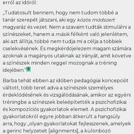
erről az időről:
„Tudatosult bennem, hogy nem tudom többé a
tanár szerepét játszani, aki egy
közös módszert
magyaráz és vezet. Nem a szavaim tudták stimulálni a
színészeket, hanem a
másik
félként való jelenlétem,
aki azt állítja, többé nem tudja mi a célja a többiek
cselekvésének. És megkérdőjelezem magam számára
azoknak a magányos utaknak az irányát, amit követve
a színészek minden reggel mozognak a tréning
11
idejében.”
Barba tehát ebben az időben pedagógiai koncepciót
váltott, több teret adva a színészek személyes
érdeklődésének és vizsgálódásának, amikor az egyéni
tréningbe a színészek beleépítették a pszichofizikai
és kompozíciós gyakorlatok elemeit. A pszichofizikai
gyakorlatokról egyre jobban átkerült a hangsúly
arra, hogy „olyan gyakorlatokat fejlesszenek, amelyek
a gerinc helyzeteit [alignments], a különböző