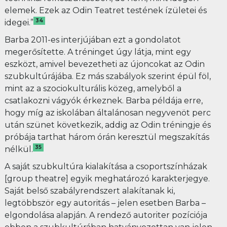
elemek. Ezek az Odin Teatret testének ízületei és
34
idegei.”
Barba 2011-es interjújában ezt a gondolatot
megerősítette. A tréninget úgy látja, mint egy
eszközt, amivel bevezetheti az újoncokat az Odin
szubkultúrájába. Ez más szabályok szerint épül föl,
mint az a szociokulturális közeg, amelyből a
csatlakozni vágyók érkeznek. Barba példája erre,
hogy míg az iskolában általánosan negyvenöt perc
után szünet következik, addig az Odin tréningje és
próbája tarthat három órán keresztül megszakítás
35
nélkül.
A saját szubkultúra kialakítása a csoportszínházak
[group theatre] egyik meghatározó karakterjegye.
Saját belső szabályrendszert alakítanak ki,
legtöbbször egy autoritás – jelen esetben Barba –
elgondolása alapján. A rendező autoriter pozíciója