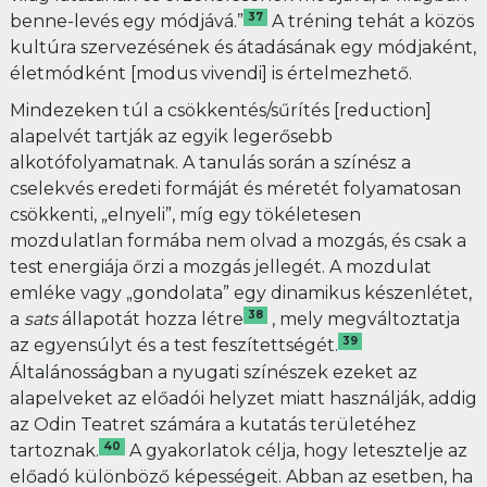
37
benne-levés egy módjává.”
A tréning tehát a közös
kultúra szervezésének és átadásának egy módjaként,
életmódként [modus vivendi] is értelmezhető.
Mindezeken túl a csökkentés/sűrítés [reduction]
alapelvét tartják az egyik legerősebb
alkotófolyamatnak. A tanulás során a színész a
cselekvés eredeti formáját és méretét folyamatosan
csökkenti, „elnyeli”, míg egy tökéletesen
mozdulatlan formába nem olvad a mozgás, és csak a
test energiája őrzi a mozgás jellegét. A mozdulat
emléke vagy „gondolata” egy dinamikus készenlétet,
38
a
sats
állapotát hozza létre
, mely megváltoztatja
39
az egyensúlyt és a test feszítettségét.
Általánosságban a nyugati színészek ezeket az
alapelveket az előadói helyzet miatt használják, addig
az Odin Teatret számára a kutatás területéhez
40
tartoznak.
A gyakorlatok célja, hogy letesztelje az
előadó különböző képességeit. Abban az esetben, ha