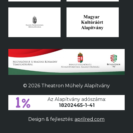
© 2026 Theatron Műhely Alapítvány
Az Alapítvány adószáma:
18202465-1-41
Design & fejlesztés:
aprilred.com