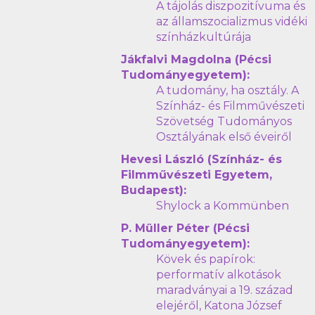
A tájolás diszpozitívuma és
az államszocializmus vidéki
színházkultúrája
Jákfalvi Magdolna (Pécsi
Tudományegyetem):
A tudomány, ha osztály. A
Színház- és Filmművészeti
Szövetség Tudományos
Osztályának első éveiről
Hevesi László (Színház- és
Filmművészeti Egyetem,
Budapest):
Shylock a Kommünben
P. Müller Péter (Pécsi
Tudományegyetem):
Kövek és papírok:
performatív alkotások
maradványai a 19. század
elejéről, Katona József