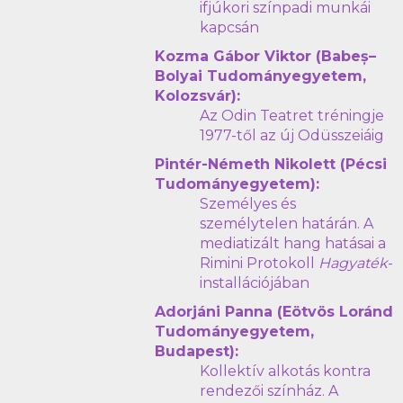
ifjúkori színpadi munkái
kapcsán
Kozma Gábor Viktor (Babeș–
Bolyai Tudományegyetem,
Kolozsvár):
Az Odin Teatret tréningje
1977-től az új Odüsszeiáig
Pintér-Németh Nikolett (Pécsi
Tudományegyetem):
Személyes és
személytelen határán. A
mediatizált hang hatásai a
Rimini Protokoll
Hagyaték
-
installációjában
Adorjáni Panna (Eötvös Loránd
Tudományegyetem,
Budapest):
Kollektív alkotás kontra
rendezői színház. A