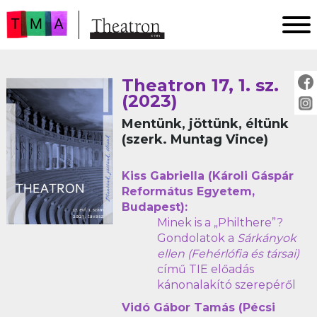
FŐOLDAL
Theatron 17, 1. sz.
AKTUÁLIS
(2023)
ARCHÍVUM
Mentünk, jöttünk, éltünk
IMPRESSZUM
(szerk. Muntag Vince)
SZERZŐINKNEK
Kiss Gabriella (Károli Gáspár
FOR AUTHORS
Református Egyetem,
PEER REVIEW
Budapest):
Minek is a „Philthere”?
Gondolatok a
Sárkányok
ellen (Fehérlófia és társai)
című TIE előadás
kánonalakító szerepéről
Vidó Gábor Tamás (Pécsi