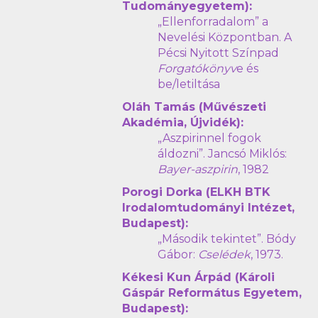
Tudományegyetem):
„Ellenforradalom” a
Nevelési Központban. A
Pécsi Nyitott Színpad
Forgatókönyv
e és
be/letiltása
Oláh Tamás (Művészeti
Akadémia, Újvidék):
„Aszpirinnel fogok
áldozni”. Jancsó Miklós:
Bayer-aszpirin
, 1982
Porogi Dorka (ELKH BTK
Irodalomtudományi Intézet,
Budapest):
„Második tekintet”. Bódy
Gábor:
Cselédek
, 1973.
Kékesi Kun Árpád (Károli
Gáspár Református Egyetem,
Budapest):