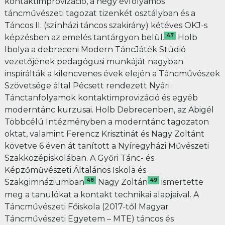
kontaktimprovizáció, a négy évfolyamos
táncművészeti tagozat tizenkét osztályban és a
Táncos II. (színházi táncos szakirány) kétéves OKJ-s
47
képzésben az emelés tantárgyon belül.
Holb
Ibolya a debreceni Modern TáncJáték Stúdió
vezetőjének pedagógusi munkáját nagyban
inspirálták a kilencvenes évek elején a Táncművészek
Szövetsége által Pécsett rendezett Nyári
Tánctanfolyamok kontaktimprovizáció és egyéb
moderntánc kurzusai. Holb Debrecenben, az Abigél
Többcélú Intézményben a moderntánc tagozaton
oktat, valamint Ferencz Krisztinát és Nagy Zoltánt
követve 6 éven át tanított a Nyíregyházi Művészeti
Szakközépiskolában. A Győri Tánc- és
Képzőművészeti Általános Iskola és
48
49
Szakgimnáziumban
Nagy Zoltán
ismertette
meg a tanulókat a kontakt technikai alapjaival. A
Táncművészeti Főiskola (2017-től Magyar
Táncművészeti Egyetem – MTE) táncos és