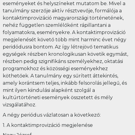
eseményeket és helyszíneket mutatom be. Mivel a
tanulmány szerzője aktív résztvevője, formálója a
kontaktimprovizáció magyarországi történetének,
nehéz független szemlélőként rápillantani a
folyamatokra, eseményekre. A kontaktimprovizáció
megjelenését követő több mint harminc évet négy
peridódusra bontom. Az így létrejövő tematikus
egységek részben kronologikusan követik egymást,
részben pedig szignifikáns személyekhez, oktatási
programokhoz és közösségi eseményekhez
köthetőek. A tanulmány egy sűrített áttekintés,
amely korántsem teljes, inkább felsorolás jellegű, és
mint ilyen kiindulási alapként szolgál a
kultúrtörténeti események összetett és mély
vizsgálatához.
A négy periódus vázlatosan a következő:
1. A kontaktimprovizáció megjelenése