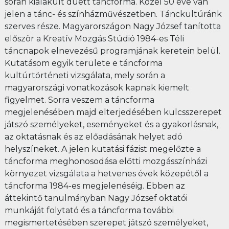
során kialakult duett táncforma. Közel 50 éve van
jelen a tánc- és színházművészetben. Tánckultúránk
szerves része. Magyarországon Nagy József tanította
először a Kreatív Mozgás Stúdió 1984-es Téli
táncnapok elnevezésű programjának keretein belül.
Kutatásom egyik területe e táncforma
kultúrtörténeti vizsgálata, mely során a
magyarországi vonatkozások kapnak kiemelt
figyelmet. Sorra veszem a táncforma
megjelenésében majd elterjedésében kulcsszerepet
játszó személyeket, eseményeket és a gyakorlásnak,
az oktatásnak és az előadásának helyet adó
helyszíneket. A jelen kutatási fázist megelőzte a
táncforma meghonosodása előtti mozgásszínházi
környezet vizsgálata a hetvenes évek közepétől a
táncforma 1984-es megjelenéséig. Ebben az
áttekintő tanulmányban Nagy József oktatói
munkáját folytató és a táncforma további
megismertetésében szerepet játszó személyeket,