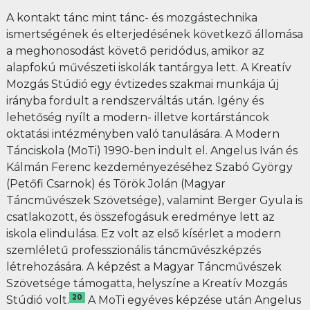
A kontakt tánc mint tánc- és mozgástechnika
ismertségének és elterjedésének következő állomása
a meghonosodást követő peridódus, amikor az
alapfokú művészeti iskolák tantárgya lett. A Kreatív
Mozgás Stúdió egy évtizedes szakmai munkája új
irányba fordult a rendszerváltás után. Igény és
lehetőség nyílt a modern- illetve kortárstáncok
oktatási intézményben való tanulására. A Modern
Tánciskola (MoTi) 1990-ben indult el. Angelus Iván és
Kálmán Ferenc kezdeményezéséhez Szabó György
(Petőfi Csarnok) és Török Jolán (Magyar
Táncművészek Szövetsége), valamint Berger Gyula is
csatlakozott, és összefogásuk eredménye lett az
iskola elindulása. Ez volt az első kísérlet a modern
szemléletű professzionális táncművészképzés
létrehozására. A képzést a Magyar Táncművészek
Szövetsége támogatta, helyszíne a Kreatív Mozgás
20
Stúdió volt.
A MoTi egyéves képzése után Angelus