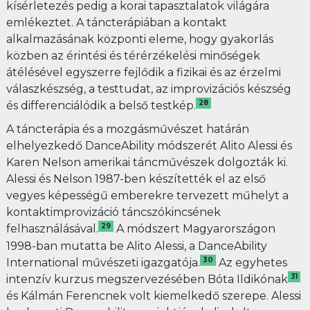
kísérletezés pedig a korai tapasztalatok világára
emlékeztet. A táncterápiában a kontakt
alkalmazásának központi eleme, hogy gyakorlás
közben az érintési és térérzékelési minőségek
átélésével egyszerre fejlődik a fizikai és az érzelmi
válaszkészség, a testtudat, az improvizációs készség
28
és differenciálódik a belső testkép.
A táncterápia és a mozgásművészet határán
elhelyezkedő DanceAbility módszerét Alito Alessi és
Karen Nelson amerikai táncművészek dolgozták ki.
Alessi és Nelson 1987-ben készítették el az első
vegyes képességű emberekre tervezett műhelyt a
kontaktimprovizáció táncszókincsének
29
felhasználásával.
A módszert Magyarországon
1998-ban mutatta be Alito Alessi, a DanceAbility
30
International művészeti igazgatója.
Az egyhetes
31
intenzív kurzus megszervezésében Bóta Ildikónak
és Kálmán Ferencnek volt kiemelkedő szerepe. Alessi