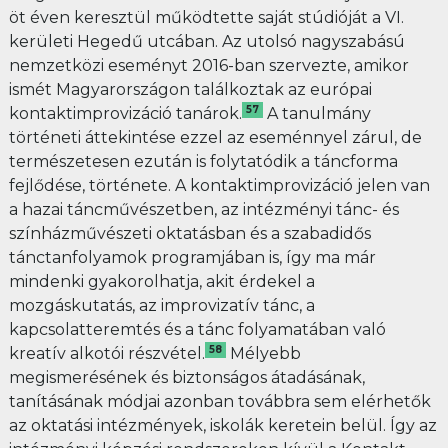
öt éven keresztül működtette saját stúdióját a VI.
kerületi Hegedű utcában. Az utolsó nagyszabású
nemzetközi eseményt 2016-ban szervezte, amikor
ismét Magyarországon találkoztak az európai
57
kontaktimprovizáció tanárok.
A tanulmány
történeti áttekintése ezzel az eseménnyel zárul, de
természetesen ezután is folytatódik a táncforma
fejlődése, története. A kontaktimprovizáció jelen van
a hazai táncművészetben, az intézményi tánc- és
színházművészeti oktatásban és a szabadidős
tánctanfolyamok programjában is, így ma már
mindenki gyakorolhatja, akit érdekel a
mozgáskutatás, az improvizatív tánc, a
kapcsolatteremtés és a tánc folyamatában való
58
kreatív alkotói részvétel.
Mélyebb
megismerésének és biztonságos átadásának,
tanításának módjai azonban továbbra sem elérhetők
az oktatási intézmények, iskolák keretein belül. Így az