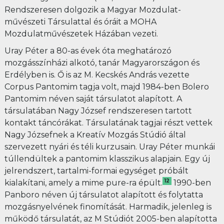
Rendszeresen dolgozik a Magyar Mozdulat-
művészeti Társulattal és óráit a MOHA
Mozdulatművészetek Házában vezeti.
Uray Péter a 80-as évek óta meghatározó
mozgásszínházi alkotó, tanár Magyarországon és
Erdélyben is. Ő is az M. Kecskés András vezette
Corpus Pantomim tagja volt, majd 1984-ben Bolero
Pantomim néven saját társulatot alapított. A
társulatában Nagy József rendszeresen tartott
kontakt táncórákat. Társulatának tagjai részt vettek
Nagy Józsefnek a Kreatív Mozgás Stúdió által
szervezett nyári és téli kurzusain. Uray Péter munkái
túllendültek a pantomim klasszikus alapjain. Egy új
jelrendszert, tartalmi-formai egységet próbált
12
kialakítani, amely a mime pure-ra épült.
1990-ben
Panboro néven új társulatot alapított és folytatta
mozgásnyelvének finomítását. Harmadik, jelenleg is
működő társulatát, az M Stúdiót 2005-ben alapította