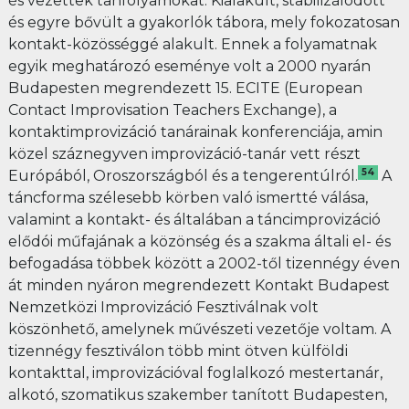
és vezettek tanfolyamokat. Kialakult, stabilizálódott
és egyre bővült a gyakorlók tábora, mely fokozatosan
kontakt-közösséggé alakult. Ennek a folyamatnak
egyik meghatározó eseménye volt a 2000 nyarán
Budapesten megrendezett 15. ECITE (European
Contact Improvisation Teachers Exchange), a
kontaktimprovizáció tanárainak konferenciája, amin
közel száznegyven improvizáció-tanár vett részt
54
Európából, Oroszországból és a tengerentúlról.
A
táncforma szélesebb körben való ismertté válása,
valamint a kontakt- és általában a táncimprovizáció
elődói műfajának a közönség és a szakma általi el- és
befogadása többek között a 2002-től tizennégy éven
át minden nyáron megrendezett Kontakt Budapest
Nemzetközi Improvizáció Fesztiválnak volt
köszönhető, amelynek művészeti vezetője voltam. A
tizennégy fesztiválon több mint ötven külföldi
kontakttal, improvizációval foglalkozó mestertanár,
alkotó, szomatikus szakember tanított Budapesten,