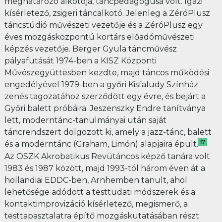
meghatározó alkotója, táncpedagógusa volt. Igazi
kísérletező, zsigeri táncalkotó. Jelenleg a ZéróPlusz
táncstúdió művészeti vezetője és a ZéróPlusz egy
éves mozgásközpontú kortárs előadóművészeti
képzés vezetője. Berger Gyula táncművész
pályafutását 1974-ben a KISZ Központi
Művészegyüttesben kezdte, majd táncos működési
engedélyével 1979-ben a győri Kisfaludy Színház
zenés tagozatához szerződött egy évre, és bejárt a
Győri balett próbáira. Jeszenszky Endre tanítványa
lett, moderntánc-tanulmányai után saját
táncrendszert dolgozott ki, amely a jazz-tánc, balett
17
és a moderntánc (Graham, Limón) alapjaira épült.
Az OSZK Akrobatikus Revütáncos képző tanára volt
1983 és 1987 között, majd 1993-tól három éven át a
hollandiai EDDC-ben, Arnhemben tanult, ahol
lehetősége adódott a testtudati módszerek és a
kontaktimprovizáció kísérletező, megismerő, a
testtapasztalatra építő mozgáskutatásában részt