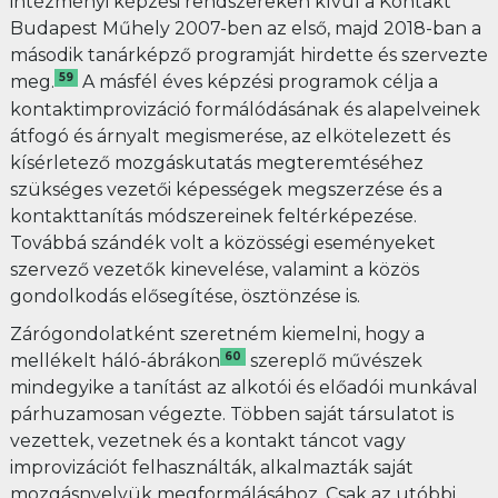
intézményi képzési rendszereken kívül a Kontakt
Budapest Műhely 2007-ben az első, majd 2018-ban a
második tanárképző programját hirdette és szervezte
59
meg.
A másfél éves képzési programok célja a
kontaktimprovizáció formálódásának és alapelveinek
átfogó és árnyalt megismerése, az elkötelezett és
kísérletező mozgáskutatás megteremtéséhez
szükséges vezetői képességek megszerzése és a
kontakttanítás módszereinek feltérképezése.
Továbbá szándék volt a közösségi eseményeket
szervező vezetők kinevelése, valamint a közös
gondolkodás elősegítése, ösztönzése is.
Zárógondolatként szeretném kiemelni, hogy a
60
mellékelt háló-ábrákon
szereplő művészek
mindegyike a tanítást az alkotói és előadói munkával
párhuzamosan végezte. Többen saját társulatot is
vezettek, vezetnek és a kontakt táncot vagy
improvizációt felhasználták, alkalmazták saját
mozgásnyelvük megformálásához. Csak az utóbbi