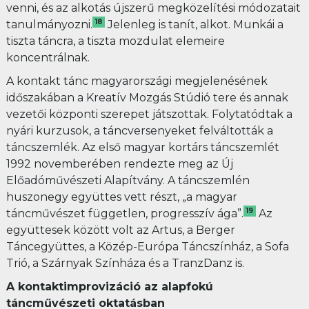
venni, és az alkotás újszerű megközelítési módozatait
18
tanulmányozni.
Jelenleg is tanít, alkot. Munkái a
tiszta táncra, a tiszta mozdulat elemeire
koncentrálnak.
A kontakt tánc magyarországi megjelenésének
időszakában a Kreatív Mozgás Stúdió tere és annak
vezetői központi szerepet játszottak. Folytatódtak a
nyári kurzusok, a táncversenyeket felváltották a
táncszemlék. Az első magyar kortárs táncszemlét
1992 novemberében rendezte meg az Új
Előadóművészeti Alapítvány. A táncszemlén
huszonegy együttes vett részt, „a magyar
19
táncművészet független, progresszív ága”.
Az
együttesek között volt az Artus, a Berger
Táncegyüttes, a Közép-Európa Táncszínház, a Sofa
Trió, a Szárnyak Színháza és a TranzDanz is.
A kontaktimprovizáció az alapfokú
táncművészeti oktatásban