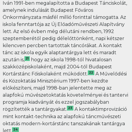
Iván 1991-ben megalapította a Budapest Tánciskolát,
amelynek indulását Budapest Főváros
Önkormányzata másfél millió forinttal támogatta. Az
iskola fenntartója az Új Előadóművészeti Alapítvány
lett. Az első évben még délutáni rendben, 1992
szeptemberétől pedig délelőttönként, napi kétszer
kilencven percben tartottak táncórákat. A kontakt
tánc az iskola egyik alaptantárgya lett és maradt
21
azután is,
hogy az iskola 1998-tól hivatalosan
szakközépiskolaként, majd 2004-től Budapest
22
Kortárstánc Főiskolaként működött.
A Művelődési
és Közoktatási Minisztérium 1997-ben kezdte
előkészíteni, majd 1998-ban jelentette meg az
alapfokú művészetoktatás követelményei és tantervi
programja kiadványát és ezzel jogszabályban
23
rögzítették a tantárgyakat.
A kontaktimprovizáció
mint kontakt-technika az alapfokú táncművészeti
oktatás modern-kortárstánc tanszakának tantárgya
24
lett.