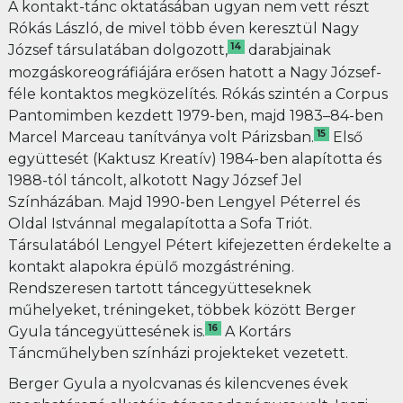
A kontakt-tánc oktatásában ugyan nem vett részt
Rókás László, de mivel több éven keresztül Nagy
14
József társulatában dolgozott,
darabjainak
mozgáskoreográfiájára erősen hatott a Nagy József-
féle kontaktos megközelítés. Rókás szintén a Corpus
Pantomimben kezdett 1979-ben, majd 1983–84-ben
15
Marcel Marceau tanítványa volt Párizsban.
Első
együttesét (Kaktusz Kreatív) 1984-ben alapította és
1988-tól táncolt, alkotott Nagy József Jel
Színházában. Majd 1990-ben Lengyel Péterrel és
Oldal Istvánnal megalapította a Sofa Triót.
Társulatából Lengyel Pétert kifejezetten érdekelte a
kontakt alapokra épülő mozgástréning.
Rendszeresen tartott táncegyütteseknek
műhelyeket, tréningeket, többek között Berger
16
Gyula táncegyüttesének is.
A Kortárs
Táncműhelyben színházi projekteket vezetett.
Berger Gyula a nyolcvanas és kilencvenes évek