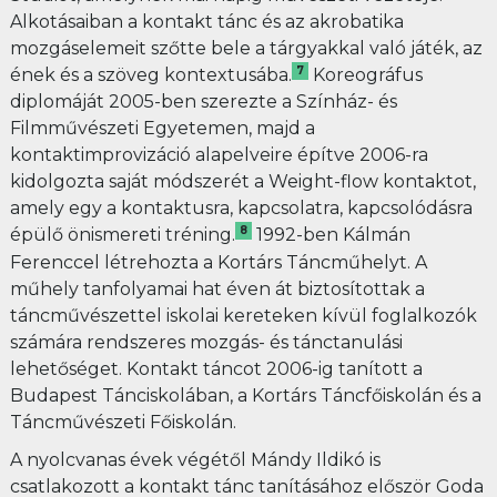
Alkotásaiban a kontakt tánc és az akrobatika
mozgáselemeit szőtte bele a tárgyakkal való játék, az
7
ének és a szöveg kontextusába.
Koreográfus
diplomáját 2005-ben szerezte a Színház- és
Filmművészeti Egyetemen, majd a
kontaktimprovizáció alapelveire építve 2006-ra
kidolgozta saját módszerét a Weight-flow kontaktot,
amely egy a kontaktusra, kapcsolatra, kapcsolódásra
8
épülő önismereti tréning.
1992-ben Kálmán
Ferenccel létrehozta a Kortárs Táncműhelyt. A
műhely tanfolyamai hat éven át biztosítottak a
táncművészettel iskolai kereteken kívül foglalkozók
számára rendszeres mozgás- és tánctanulási
lehetőséget. Kontakt táncot 2006-ig tanított a
Budapest Tánciskolában, a Kortárs Táncfőiskolán és a
Táncművészeti Főiskolán.
A nyolcvanas évek végétől Mándy Ildikó is
csatlakozott a kontakt tánc tanításához először Goda