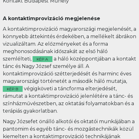
Kontakt Budapest Műhely
A kontaktimprovizáció megjelenése
A kontaktimprovizáció magyarországi megjelenését, a
könnyebb áttekintés érdekében, a mellékelt ábrákon
vizualizáltam. Az előzményeket és a forma
meghonosodásának időszakát az első háló
szemlélteti,
a háló középpontjában a kontakt
KÉP A
tánc és Nagy József személye áll. A
kontaktimprovizáció szétterjedését és harminc éves
magyarországi történetét a második háló mutatja,
végigköveti a táncforma elterjedését,
KÉP B
rámutat a kontaktimprovizáció jelenlétére a tánc- és
színházművészetben, az oktatási folyamatokban és a
terápiás gyakorlatban.
Nagy Józsefet önálló alkotói és oktatói munkájában a
pantomim és egyéb tánc- és mozgástechnikák közül
kiemelten a kontaktimprovizáció technikájának