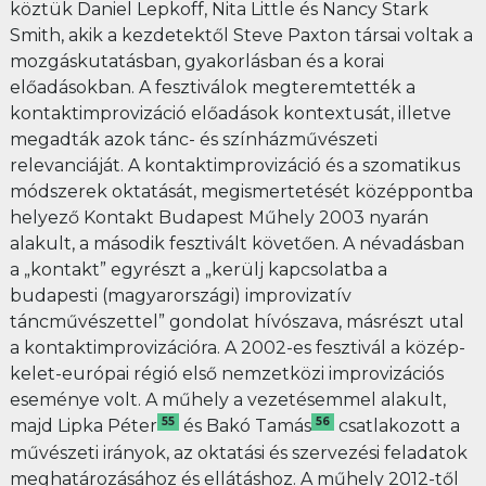
köztük Daniel Lepkoff, Nita Little és Nancy Stark
Smith, akik a kezdetektől Steve Paxton társai voltak a
mozgáskutatásban, gyakorlásban és a korai
előadásokban. A fesztiválok megteremtették a
kontaktimprovizáció előadások kontextusát, illetve
megadták azok tánc- és színházművészeti
relevanciáját. A kontaktimprovizáció és a szomatikus
módszerek oktatását, megismertetését középpontba
helyező Kontakt Budapest Műhely 2003 nyarán
alakult, a második fesztivált követően. A névadásban
a „kontakt” egyrészt a „kerülj kapcsolatba a
budapesti (magyarországi) improvizatív
táncművészettel” gondolat hívószava, másrészt utal
a kontaktimprovizációra. A 2002-es fesztivál a közép-
kelet-európai régió első nemzetközi improvizációs
eseménye volt. A műhely a vezetésemmel alakult,
55
56
majd Lipka Péter
és Bakó Tamás
csatlakozott a
művészeti irányok, az oktatási és szervezési feladatok
meghatározásához és ellátáshoz. A műhely 2012-től