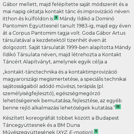
Gábor mellett, majd felépítette saját módszerét és a
mai napig oktatja kontakt tánc és improvizáció néven
9
itthon és külföldön is.
Mándy Ildikó a Dominó
Pantomim Együttesnél tanult 1983-ig, majd egy éven
át a Corpus Pantomim tagja volt. Goda Gábor Artus
társulatával a kezdetektől tizenhét éven át
dolgozott. Saját társulatát 1999-ben alapította Mándy
Ildikó Társulata néven, majd létrehozta a Kontakt
Táncért Alapítványt, amelynek egyik célja a
„kontakt-tánctechnika és a kontaktimprovizáció
magyarországi megismertetése, a speciális technikai
sajátosságaiból adódó művészi, terápiás (pl.
személyiségfejlesztő), egészségmegőrző
lehetőségeinek bemutatása, fejlesztése, az egyéb
10
benne rejlő alkalmazási lehetőségek kutatása.”
Készített koreográfiát többet között a Budapest
Táncegyüttesnek és a BM Duna
11
Művészegyüttesének (
XYZ
,
E-motion
).