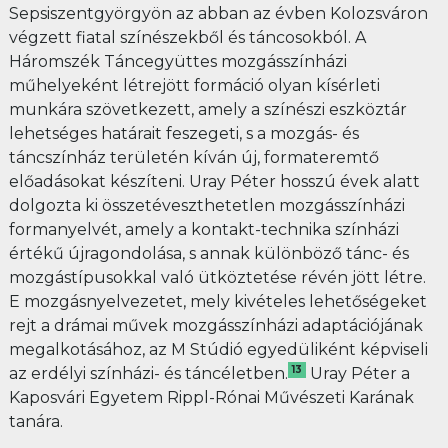
Sepsiszentgyörgyön az abban az évben Kolozsváron
végzett fiatal színészekből és táncosokból. A
Háromszék Táncegyüttes mozgásszínházi
műhelyeként létrejött formáció olyan kísérleti
munkára szövetkezett, amely a színészi eszköztár
lehetséges határait feszegeti, s a mozgás- és
táncszínház területén kíván új, formateremtő
előadásokat készíteni. Uray Péter hosszú évek alatt
dolgozta ki összetéveszthetetlen mozgásszínházi
formanyelvét, amely a kontakt-technika színházi
értékű újragondolása, s annak különböző tánc- és
mozgástípusokkal való ütköztetése révén jött létre.
E mozgásnyelvezetet, mely kivételes lehetőségeket
rejt a drámai művek mozgásszínházi adaptációjának
megalkotásához, az M Stúdió egyedüliként képviseli
13
az erdélyi színházi- és táncéletben.
Uray Péter a
Kaposvári Egyetem Rippl-Rónai Művészeti Karának
tanára.