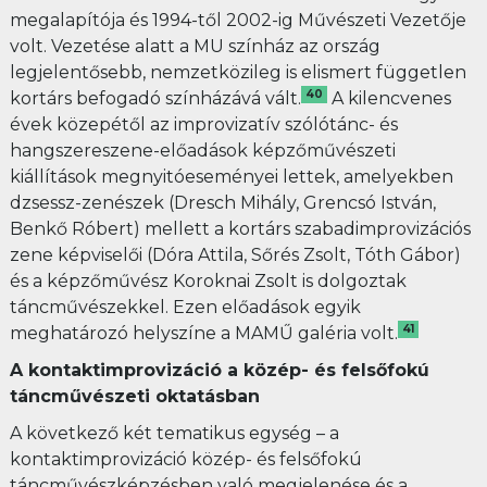
megalapítója és 1994-től 2002-ig Művészeti Vezetője
volt. Vezetése alatt a MU színház az ország
legjelentősebb, nemzetközileg is elismert független
40
kortárs befogadó színházává vált.
A kilencvenes
évek közepétől az improvizatív szólótánc- és
hangszereszene-előadások képzőművészeti
kiállítások megnyitóeseményei lettek, amelyekben
dzsessz-zenészek (Dresch Mihály, Grencsó István,
Benkő Róbert) mellett a kortárs szabadimprovizációs
zene képviselői (Dóra Attila, Sőrés Zsolt, Tóth Gábor)
és a képzőművész Koroknai Zsolt is dolgoztak
táncművészekkel. Ezen előadások egyik
41
meghatározó helyszíne a MAMŰ galéria volt.
A kontaktimprovizáció a közép- és felsőfokú
táncművészeti oktatásban
A következő két tematikus egység – a
kontaktimprovizáció közép- és felsőfokú
táncművészképzésben való megjelenése és a