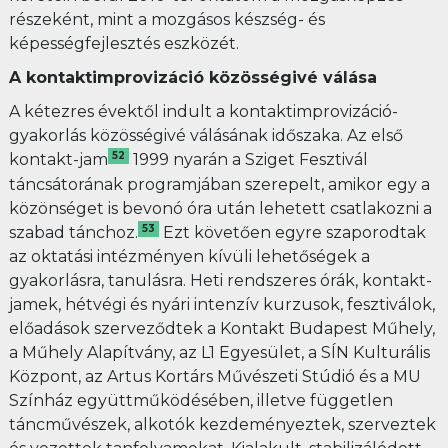
részeként, mint a mozgásos készség- és
képességfejlesztés eszközét.
A kontaktimprovizáció közösségivé válása
A kétezres évektől indult a kontaktimprovizáció-
gyakorlás közösségivé válásának időszaka. Az első
52
kontakt-jam
1999 nyarán a Sziget Fesztivál
táncsátorának programjában szerepelt, amikor egy a
közönséget is bevonó óra után lehetett csatlakozni a
53
szabad tánchoz.
Ezt követően egyre szaporodtak
az oktatási intézményen kívüli lehetőségek a
gyakorlásra, tanulásra. Heti rendszeres órák, kontakt-
jamek, hétvégi és nyári intenzív kurzusok, fesztiválok,
előadások szerveződtek a Kontakt Budapest Műhely,
a Műhely Alapítvány, az L1 Egyesület, a SÍN Kulturális
Központ, az Artus Kortárs Művészeti Stúdió és a MU
Színház együttműködésében, illetve független
táncművészek, alkotók kezdeményeztek, szerveztek