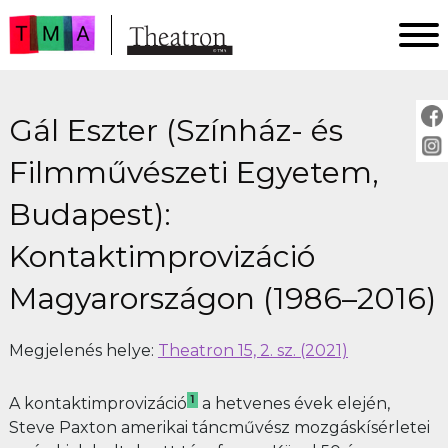
FŐOLDAL
Gál Eszter (Színház- és
AKTUÁLIS
ARCHÍVUM
Filmművészeti Egyetem,
IMPRESSZUM
Budapest):
SZERZŐINKNEK
Kontaktimprovizáció
FOR AUTHORS
PEER REVIEW
Magyarországon (1986–2016)
Megjelenés helye:
Theatron 15, 2. sz. (2021)
1
A kontaktimprovizáció
a hetvenes évek elején,
Steve Paxton amerikai táncművész mozgáskísérletei