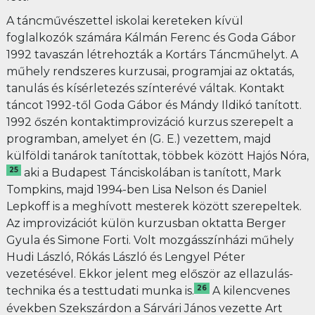
A táncművészettel iskolai kereteken kívül
foglalkozók számára Kálmán Ferenc és Goda Gábor
1992 tavaszán létrehozták a Kortárs Táncműhelyt. A
műhely rendszeres kurzusai, programjai az oktatás,
tanulás és kísérletezés színterévé váltak. Kontakt
táncot 1992-től Goda Gábor és Mándy Ildikó tanított.
1992 őszén kontaktimprovizáció kurzus szerepelt a
programban, amelyet én (G. E.) vezettem, majd
külföldi tanárok tanítottak, többek között Hajós Nóra,
25
aki a Budapest Tánciskolában is tanított, Mark
Tompkins, majd 1994-ben Lisa Nelson és Daniel
Lepkoff is a meghívott mesterek között szerepeltek.
Az improvizációt külön kurzusban oktatta Berger
Gyula és Simone Forti. Volt mozgásszínházi műhely
Hudi László, Rókás László és Lengyel Péter
vezetésével. Ekkor jelent meg először az ellazulás-
26
technika és a testtudati munka is.
A kilencvenes
években Szekszárdon a Sárvári János vezette Art