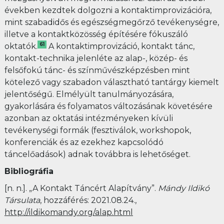
években kezdtek dolgozni a kontaktimprovizációra,
mint szabadidős és egészségmegőrző tevékenységre,
illetve a kontaktközösség építésére fókuszáló
61
oktatók.
A kontaktimprovizáció, kontakt tánc,
kontakt-technika jelenléte az alap-, közép- és
felsőfokú tánc- és színművészképzésben mint
kötelező vagy szabadon választható tantárgy kiemelt
jelentőségű. Elmélyült tanulmányozására,
gyakorlására és folyamatos változásának követésére
azonban az oktatási intézményeken kívüli
tevékenységi formák (fesztiválok, workshopok,
konferenciák és az ezekhez kapcsolódó
táncelőadások) adnak továbbra is lehetőséget.
Bibliográfia
[n. n.]. „A Kontakt Táncért Alapítvány”.
Mándy Ildikó
Társulata
, hozzáférés: 2021.08.24.,
http://ildikomandy.org/alap.html