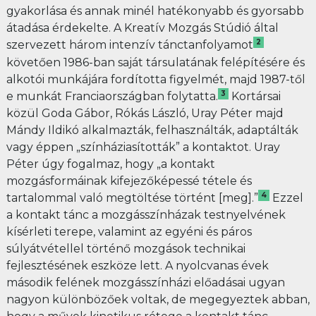
gyakorlása és annak minél hatékonyabb és gyorsabb
átadása érdekelte. A Kreatív Mozgás Stúdió által
2
szervezett három intenzív tánctanfolyamot
követően 1986-ban saját társulatának felépítésére és
alkotói munkájára fordította figyelmét, majd 1987-től
3
e munkát Franciaországban folytatta.
Kortársai
közül Goda Gábor, Rókás László, Uray Péter majd
Mándy Ildikó alkalmazták, felhasználták, adaptálták
vagy éppen „színháziasították” a kontaktot. Uray
Péter úgy fogalmaz, hogy „a kontakt
mozgásformáinak kifejezőképessé tétele és
4
tartalommal való megtöltése történt [meg].”
Ezzel
a kontakt tánc a mozgásszínházak testnyelvének
kísérleti terepe, valamint az egyéni és páros
súlyátvétellel történő mozgások technikai
fejlesztésének eszköze lett. A nyolcvanas évek
második felének mozgásszínházi előadásai ugyan
nagyon különbözőek voltak, de megegyeztek abban,