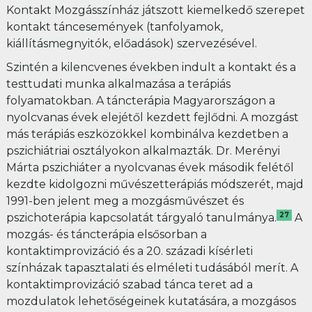
Kontakt Mozgásszínház játszott kiemelkedő szerepet
kontakt táncesemények (tanfolyamok,
kiállításmegnyitók, előadások) szervezésével.
Szintén a kilencvenes években indult a kontakt és a
testtudati munka alkalmazása a terápiás
folyamatokban. A táncterápia Magyarországon a
nyolcvanas évek elejétől kezdett fejlődni. A mozgást
más terápiás eszközökkel kombinálva kezdetben a
pszichiátriai osztályokon alkalmazták. Dr. Merényi
Márta pszichiáter a nyolcvanas évek második felétől
kezdte kidolgozni művészetterápiás módszerét, majd
1991-ben jelent meg a mozgásművészet és
27
pszichoterápia kapcsolatát tárgyaló tanulmánya.
A
mozgás- és táncterápia elsősorban a
kontaktimprovizáció és a 20. századi kísérleti
színházak tapasztalati és elméleti tudásából merít. A
kontaktimprovizáció szabad tánca teret ad a
mozdulatok lehetőségeinek kutatására, a mozgásos