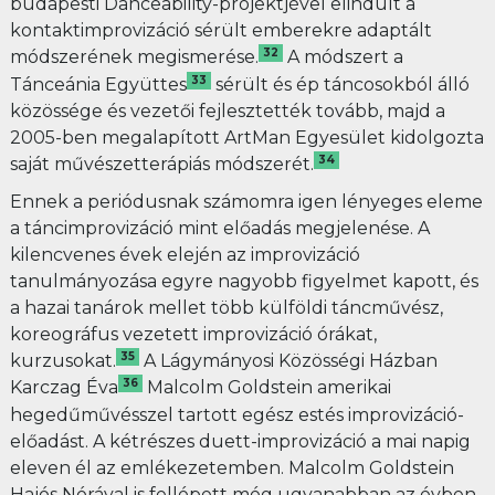
budapesti Danceability-projektjével elindult a
kontaktimprovizáció sérült emberekre adaptált
32
módszerének megismerése.
A módszert a
33
Tánceánia Együttes
sérült és ép táncosokból álló
közössége és vezetői fejlesztették tovább, majd a
2005-ben megalapított ArtMan Egyesület kidolgozta
34
saját művészetterápiás módszerét.
Ennek a periódusnak számomra igen lényeges eleme
a táncimprovizáció mint előadás megjelenése. A
kilencvenes évek elején az improvizáció
tanulmányozása egyre nagyobb figyelmet kapott, és
a hazai tanárok mellet több külföldi táncművész,
koreográfus vezetett improvizáció órákat,
35
kurzusokat.
A Lágymányosi Közösségi Házban
36
Karczag Éva
Malcolm Goldstein amerikai
hegedűművésszel tartott egész estés improvizáció-
előadást. A kétrészes duett-improvizáció a mai napig
eleven él az emlékezetemben. Malcolm Goldstein
Hajós Nórával is fellépett még ugyanabban az évben