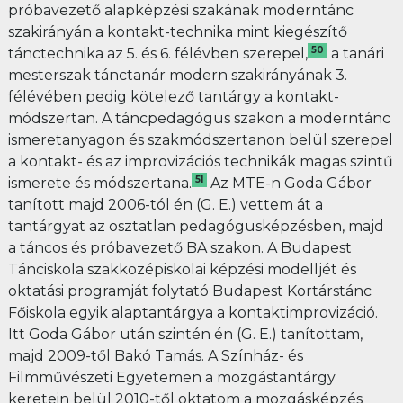
próbavezető alapképzési szakának moderntánc
szakirányán a kontakt-technika mint kiegészítő
50
tánctechnika az 5. és 6. félévben szerepel,
a tanári
mesterszak tánctanár modern szakirányának 3.
félévében pedig kötelező tantárgy a kontakt-
módszertan. A táncpedagógus szakon a moderntánc
ismeretanyagon és szakmódszertanon belül szerepel
a kontakt- és az improvizációs technikák magas szintű
51
ismerete és módszertana.
Az MTE-n Goda Gábor
tanított majd 2006-tól én (G. E.) vettem át a
tantárgyat az osztatlan pedagógusképzésben, majd
a táncos és próbavezető BA szakon. A Budapest
Tánciskola szakközépiskolai képzési modelljét és
oktatási programját folytató Budapest Kortárstánc
Főiskola egyik alaptantárgya a kontaktimprovizáció.
Itt Goda Gábor után szintén én (G. E.) tanítottam,
majd 2009-től Bakó Tamás. A Színház- és
Filmművészeti Egyetemen a mozgástantárgy
keretein belül 2010-től oktatom a mozgásképzés