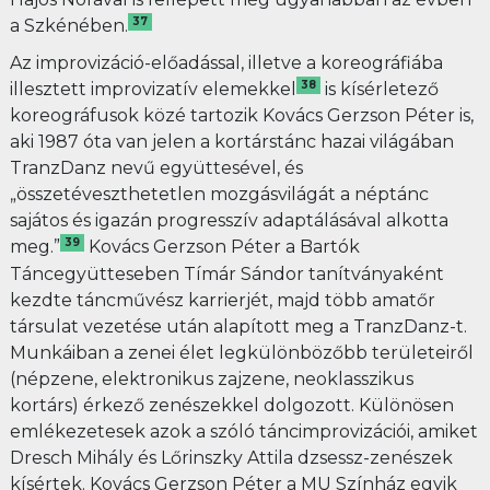
37
a Szkénében.
Az improvizáció-előadással, illetve a koreográfiába
38
illesztett improvizatív elemekkel
is kísérletező
koreográfusok közé tartozik Kovács Gerzson Péter is,
aki 1987 óta van jelen a kortárstánc hazai világában
TranzDanz nevű együttesével, és
„összetéveszthetetlen mozgásvilágát a néptánc
sajátos és igazán progresszív adaptálásával alkotta
39
meg.”
Kovács Gerzson Péter a Bartók
Táncegyütteseben Tímár Sándor tanítványaként
kezdte táncművész karrierjét, majd több amatőr
társulat vezetése után alapított meg a TranzDanz-t.
Munkáiban a zenei élet legkülönbözőbb területeiről
(népzene, elektronikus zajzene, neoklasszikus
kortárs) érkező zenészekkel dolgozott. Különösen
emlékezetesek azok a szóló táncimprovizációi, amiket
Dresch Mihály és Lőrinszky Attila dzsessz-zenészek
kísértek. Kovács Gerzson Péter a MU Színház egyik