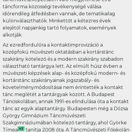
táncforma közösségi tevékenységé válása
időrendileg átfedésben vannak, de tematikailag
különválaszthatók. Minkettőt a kétezres évek
elejétől napjainkig tartó folyamatok, események
alkotják.
Az ezredfordulóra a kontaktimprovizáció a
középfokú művészeti oktatásban a kortárstánc
szakirány kötelező és a modern szakirány szabadon
választható tantárgya lett. Az elmúlt húsz évben a
művészeti képzések alap- és középfokú modern- és
kortárstánc szakirányainak jogszabály- és
követelménymódosításai nem érintették a kontakt
tánc meglétét a tantárgyak között. A Budapest
Tánciskolában, annak 1991-es elindulása óta a kontakt
tánc az egyik alaptantárgy. Budapesten még a Dózsa
György Gimnázium Táncművészeti
Szakgimnáziumában kötelező tantárgy, ahol Györke
42
Tímea
tanítja 2008 óta. A Táncművészeti Főiskolán