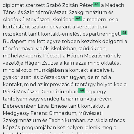
43
diplomát szerzett Szabó Zoltán Péter
a Madách
Tánc- és Színházművészeti Szakgimnázium és
44
Alapfokú Művészeti Iskolában
a modern- és a
kortárstánc szakon egyaránt a kerettanterv
45
részeként tanít kontakt-emelést és partneringet.
Budapest mellett egyre többen kezdtek dolgozni a
táncformával vidéki iskolákban, stúdiókban,
műhelyekben is. Pécsett a Hágen Mozgásműhely
vezetője Hágen Zsuzsa alkalmazza mind oktatási,
mind alkotói munkájában a kontakt alapelveit,
gyakorlatait, és időszakosan ugyan, de mind a
kontakt, mind az improvizáció tantárgy helyet kap a
46
Pécsi Művészeti Gimnáziumban
egy-egy
tanfolyam vagy vendég tanár munkája révén.
Debrecenben Lévai Emese tanít kontaktot a
Medgyessy Ferenc Gimnázium, Művészeti
Szakgimnázium és Technikumban. Az iskola táncos
képzési programjában két helyen jelenik meg a