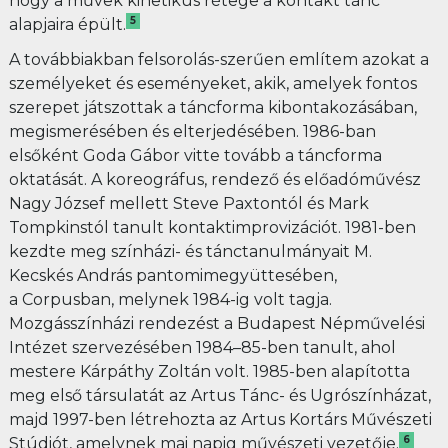
hogy a művek kinetikus rétege a kontakt tánc
5
alapjaira épült.
A továbbiakban felsorolás-szerűen említem azokat a
személyeket és eseményeket, akik, amelyek fontos
szerepet játszottak a táncforma kibontakozásában,
megismerésében és elterjedésében. 1986-ban
elsőként Goda Gábor vitte tovább a táncforma
oktatását. A koreográfus, rendező és előadóművész
Nagy József mellett Steve Paxtontól és Mark
Tompkinstól tanult kontaktimprovizációt. 1981-ben
kezdte meg színházi- és tánctanulmányait M.
Kecskés András pantomimegyüttesében,
a Corpusban, melynek 1984-ig volt tagja.
Mozgásszínházi rendezést a Budapest Népművelési
Intézet szervezésében 1984–85-ben tanult, ahol
mestere Kárpáthy Zoltán volt. 1985-ben alapította
meg első társulatát az Artus Tánc- és Ugrószínházat,
majd 1997-ben létrehozta az Artus Kortárs Művészeti
6
Stúdiót, amelynek mai napig művészeti vezetője.