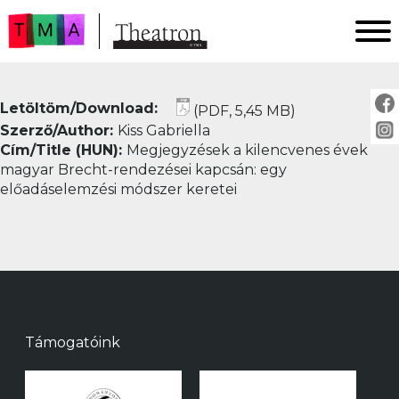
FŐOLDAL
Letöltöm/Download:
(PDF, 5,45 MB)
AKTUÁLIS
Szerző/Author:
Kiss Gabriella
ARCHÍVUM
Cím/Title (HUN):
Megjegyzések a kilencvenes évek
IMPRESSZUM
magyar Brecht-rendezései kapcsán: egy
előadáselemzési módszer keretei
SZERZŐINKNEK
FOR AUTHORS
PEER REVIEW
Támogatóink