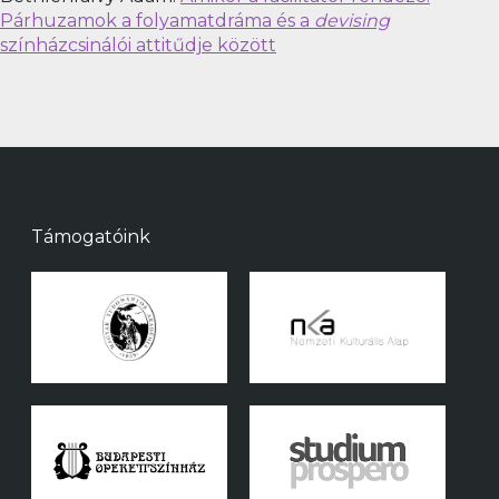
Párhuzamok a folyamatdráma és a
devising
színházcsinálói attitűdje között
Támogatóink