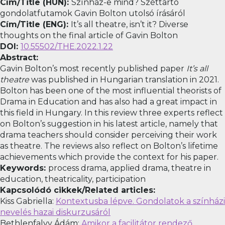
Cím/Title (HUN):
Színház-e mind? Széttartó
gondolatfutamok Gavin Bolton utolsó írásáról
Cím/Title (ENG):
It’s all theatre, isn’t it? Diverse
thoughts on the final article of Gavin Bolton
DOI:
10.55502/THE.2022.1.22
Abstract:
Gavin Bolton’s most recently published paper
It’s all
theatre
was published in Hungarian translation in 2021.
Bolton has been one of the most influential theorists of
Drama in Education and has also had a great impact in
this field in Hungary. In this review three experts reflect
on Bolton’s suggestion in his latest article, namely that
drama teachers should consider perceiving their work
as theatre. The reviews also reflect on Bolton’s lifetime
achievements which provide the context for his paper.
Keywords:
process drama, applied drama, theatre in
education, theatricality, participation
Kapcsolódó cikkek/Related articles:
Kiss Gabriella:
Kontextusba lépve. Gondolatok a színházi
nevelés hazai diskurzusáról
Bethlenfalvy Ádám:
Amikor a facilitátor rendező.