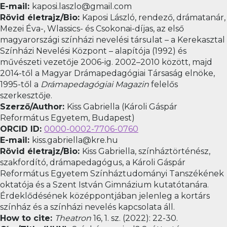
E-mail:
kaposi.laszlo@gmail.com
Rövid életrajz/Bio:
Kaposi László, rendező, drámatanár,
Mezei Éva-, Wlassics- és Csokonai-díjas, az első
magyarországi színházi nevelési társulat – a Kerekasztal
Színházi Nevelési Központ – alapítója (1992) és
művészeti vezetője 2006-ig. 2002–2010 között, majd
2014-től a Magyar Drámapedagógiai Társaság elnöke,
1995-től a
Drámapedagógiai Magazin
felelős
szerkesztője.
Szerző/Author:
Kiss Gabriella (Károli Gáspár
Református Egyetem, Budapest)
ORCID ID:
0000-0002-7706-0760
E-mail:
kiss.gabriella@kre.hu
Rövid életrajz/Bio:
Kiss Gabriella, színháztörténész,
szakfordító, drámapedagógus, a Károli Gáspár
Református Egyetem Színháztudományi Tanszékének
oktatója és a Szent István Gimnázium kutatótanára.
Érdeklődésének középpontjában jelenleg a kortárs
színház és a színházi nevelés kapcsolata áll.
How to cite:
Theatron
16, 1. sz. (2022): 22-30.