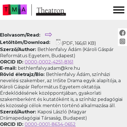
FŐOLDAL
⇨
Elolvasom/Read:
AKTUÁLIS
Letöltöm/Download:
(PDF, 166,61 KB)
ARCHÍVUM
Szerző/Author:
Bethlenfalvy Ádám (Károli Gáspár
IMPRESSZUM
Református Egyetem, Budapest)
ORCID ID:
0000-0002-4251-8161
SZERZŐINKNEK
E-mail:
bethlenfalvy.adam@kre.hu
FOR AUTHORS
Rövid életrajz/Bio:
Bethlenfalvy Ádám, színházi
PEER REVIEW
nevelési szakember, az InSite Drama egyik alapítója, a
Károli Gáspár Református Egyetem oktatója.
Érdeklődésének középpontjában, gyakorlati
szakemberként és kutatóként is, a színház pedagógiai
és közösségi célok mentén történő alkalmazása áll.
Szerző/Author:
Kaposi László (Magyar
Drámapedagógiai Társaság, Budapest)
ORCID ID:
0000-0001-8634-0652