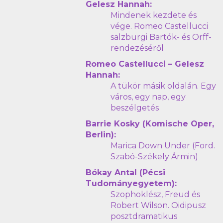
Gelesz Hannah:
Mindenek kezdete és
vége. Romeo Castellucci
salzburgi Bartók- és Orff-
rendezéséről
Romeo Castellucci – Gelesz
Hannah:
A tükör másik oldalán. Egy
város, egy nap, egy
beszélgetés
Barrie Kosky (Komische Oper,
Berlin):
Marica Down Under (Ford.
Szabó-Székely Ármin)
Bókay Antal (Pécsi
Tudományegyetem):
Szophoklész, Freud és
Robert Wilson. Oidipusz
posztdramatikus