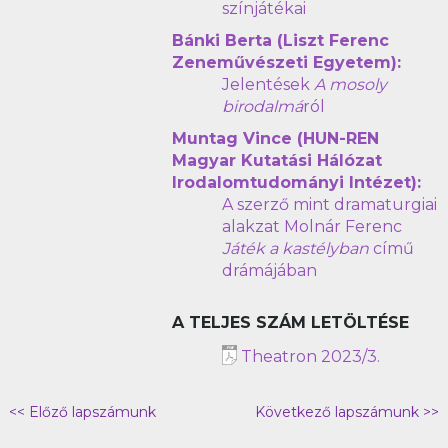
színjátékai
Bánki Berta (Liszt Ferenc
Zeneművészeti Egyetem):
Jelentések
A mosoly
birodalmá
ról
Muntag Vince (HUN-REN
Magyar Kutatási Hálózat
Irodalomtudományi Intézet):
A szerző mint dramaturgiai
alakzat Molnár Ferenc
Játék a kastélyban
című
drámájában
A TELJES SZÁM LETÖLTÉSE
Theatron 2023/3.
<< Előző lapszámunk
Következő lapszámunk >>