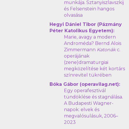
munkája. Sztanyiszlavszkij
és Felsenstein hangos
olvasása
Hegyi Dániel Tibor (Pázmány
Péter Katolikus Egyetem):
Marie, avagy a modern
Androméda? Bernd Alois
Zimmermann
Katonák
c.
operájának
(zene)dramaturgiai
megközelítése két kortárs
színrevitel tükrében
Bóka Gábor (operavilag.net):
Egy operafesztivál
tündöklése és stagnálása.
A Budapesti Wagner-
napok: elvek és
megvalósulásuk, 2006–
2023