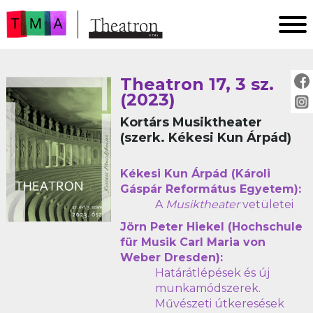
FŐOLDAL
Theatron 17, 3 sz.
AKTUÁLIS
(2023)
ARCHÍVUM
Kortárs Musiktheater
IMPRESSZUM
(szerk. Kékesi Kun Árpád)
SZERZŐINKNEK
Kékesi Kun Árpád (Károli
FOR AUTHORS
Gáspár Református Egyetem):
PEER REVIEW
A
Musiktheater
vetületei
Jörn Peter Hiekel (Hochschule
für Musik Carl Maria von
Weber Dresden):
Határátlépések és új
munkamódszerek.
Művészeti útkeresések