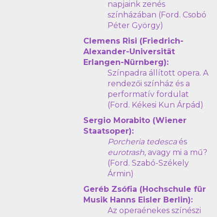
napjaink zenés
színházában (Ford. Csobó
Péter György)
Clemens Risi (Friedrich-
Alexander-Universität
Erlangen-Nürnberg):
Színpadra állított opera. A
rendezői színház és a
performatív fordulat
(Ford. Kékesi Kun Árpád)
Sergio Morabito (Wiener
Staatsoper):
Porcheria tedesca
és
eurotrash
, avagy mi a mű?
(Ford. Szabó-Székely
Ármin)
Geréb Zsófia (Hochschule für
Musik Hanns Eisler Berlin):
Az operaénekes színészi