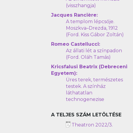
(visszhangja)
Jacques Rancière:
A templom lépcsője.
Moszkva–Drezda, 1912
(Ford. Kiss Gábor Zoltán)
Romeo Castellucci:
Az állati lét a színpadon
(Ford. Oláh Tamás)
Kricsfalusi Beatrix (Debreceni
Egyetem):
Üres terek, természetes
testek. A színház
láthatatlan
technogenezise
A TELJES SZÁM LETÖLTÉSE
Theatron 2022/3.