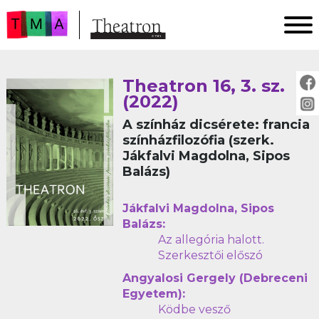
FŐOLDAL
Theatron 16, 3. sz.
AKTUÁLIS
(2022)
ARCHÍVUM
A színház dicsérete: francia
IMPRESSZUM
színházfilozófia (szerk.
Jákfalvi Magdolna, Sipos
SZERZŐINKNEK
Balázs)
FOR AUTHORS
PEER REVIEW
Jákfalvi Magdolna, Sipos
Balázs:
Az allegória halott.
Szerkesztői előszó
Angyalosi Gergely (Debreceni
Egyetem):
Ködbe vesző