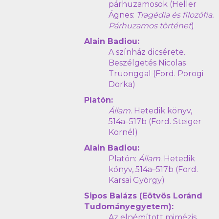
párhuzamosok (Heller
Ágnes:
Tragédia és filozófia.
Párhuzamos történet
)
Alain Badiou:
A színház dicsérete.
Beszélgetés Nicolas
Truonggal (Ford. Porogi
Dorka)
Platón:
Állam
. Hetedik könyv,
514a–517b (Ford. Steiger
Kornél)
Alain Badiou:
Platón:
Állam
. Hetedik
könyv, 514a–517b (Ford.
Karsai György)
Sipos Balázs (Eötvös Loránd
Tudományegyetem):
Az elnémított mimézis